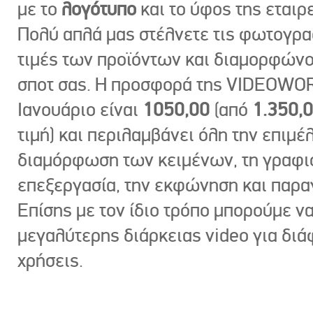
με το
λογότυπο
και το ύφος της εταιρε
Πολύ απλά μας στέλνετε τις φωτογραφ
τιμές των προϊόντων και διαμορφώνο
σποτ σας. Η προσφορά της VIDEOWOR
Ιανουάριο είναι
1050,00
(από
1.350,
τιμή) και περιλαμβάνει όλη την επιμέλ
διαμόρφωση των κειμένων, τη γραφι
επεξεργασία, την εκφώνηση και παρ
Επίσης με τον ίδιο τρόπο μπορούμε ν
μεγαλύτερης διάρκειας video για δι
χρήσεις.