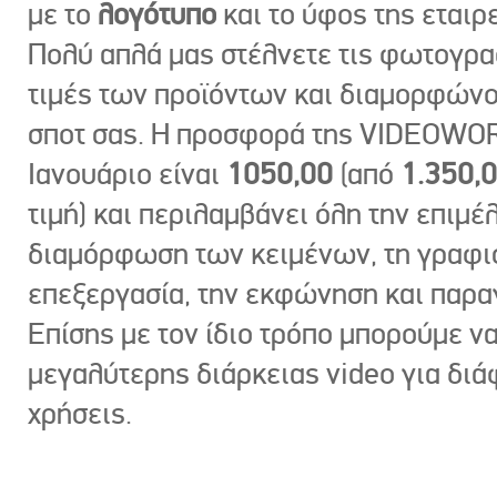
με το
λογότυπο
και το ύφος της εταιρε
Πολύ απλά μας στέλνετε τις φωτογραφ
τιμές των προϊόντων και διαμορφώνο
σποτ σας. Η προσφορά της VIDEOWOR
Ιανουάριο είναι
1050,00
(από
1.350,
τιμή) και περιλαμβάνει όλη την επιμέλ
διαμόρφωση των κειμένων, τη γραφι
επεξεργασία, την εκφώνηση και παρ
Επίσης με τον ίδιο τρόπο μπορούμε ν
μεγαλύτερης διάρκειας video για δι
χρήσεις.