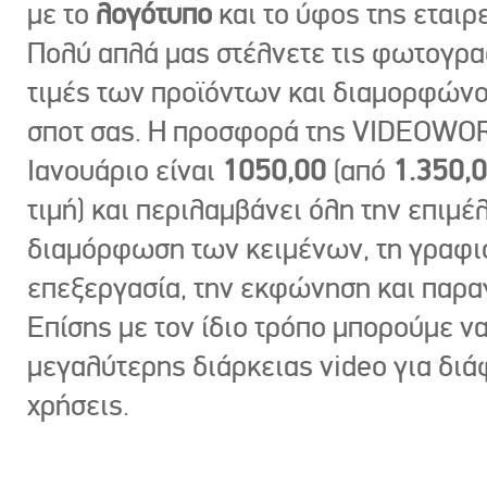
με το
λογότυπο
και το ύφος της εταιρε
Πολύ απλά μας στέλνετε τις φωτογραφ
τιμές των προϊόντων και διαμορφώνο
σποτ σας. Η προσφορά της VIDEOWOR
Ιανουάριο είναι
1050,00
(από
1.350,
τιμή) και περιλαμβάνει όλη την επιμέλ
διαμόρφωση των κειμένων, τη γραφι
επεξεργασία, την εκφώνηση και παρ
Επίσης με τον ίδιο τρόπο μπορούμε ν
μεγαλύτερης διάρκειας video για δι
χρήσεις.