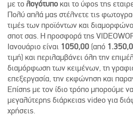
με το
λογότυπο
και το ύφος της εταιρε
Πολύ απλά μας στέλνετε τις φωτογραφ
τιμές των προϊόντων και διαμορφώνο
σποτ σας. Η προσφορά της VIDEOWOR
Ιανουάριο είναι
1050,00
(από
1.350,
τιμή) και περιλαμβάνει όλη την επιμέλ
διαμόρφωση των κειμένων, τη γραφι
επεξεργασία, την εκφώνηση και παρ
Επίσης με τον ίδιο τρόπο μπορούμε ν
μεγαλύτερης διάρκειας video για δι
χρήσεις.