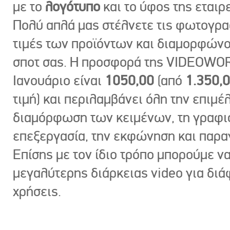
με το
λογότυπο
και το ύφος της εταιρε
Πολύ απλά μας στέλνετε τις φωτογραφ
τιμές των προϊόντων και διαμορφώνο
σποτ σας. Η προσφορά της VIDEOWOR
Ιανουάριο είναι
1050,00
(από
1.350,
τιμή) και περιλαμβάνει όλη την επιμέλ
διαμόρφωση των κειμένων, τη γραφι
επεξεργασία, την εκφώνηση και παρ
Επίσης με τον ίδιο τρόπο μπορούμε ν
μεγαλύτερης διάρκειας video για δι
χρήσεις.