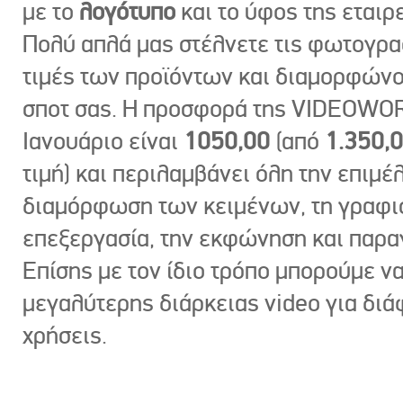
με το
λογότυπο
και το ύφος της εταιρε
Πολύ απλά μας στέλνετε τις φωτογραφ
τιμές των προϊόντων και διαμορφώνο
σποτ σας. Η προσφορά της VIDEOWOR
Ιανουάριο είναι
1050,00
(από
1.350,
τιμή) και περιλαμβάνει όλη την επιμέλ
διαμόρφωση των κειμένων, τη γραφι
επεξεργασία, την εκφώνηση και παρ
Επίσης με τον ίδιο τρόπο μπορούμε ν
μεγαλύτερης διάρκειας video για δι
χρήσεις.