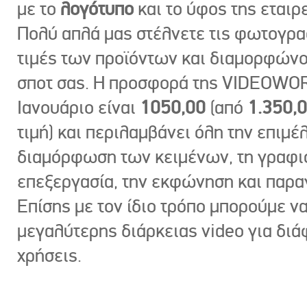
με το
λογότυπο
και το ύφος της εταιρε
Πολύ απλά μας στέλνετε τις φωτογραφ
τιμές των προϊόντων και διαμορφώνο
σποτ σας. Η προσφορά της VIDEOWOR
Ιανουάριο είναι
1050,00
(από
1.350,
τιμή) και περιλαμβάνει όλη την επιμέλ
διαμόρφωση των κειμένων, τη γραφι
επεξεργασία, την εκφώνηση και παρ
Επίσης με τον ίδιο τρόπο μπορούμε ν
μεγαλύτερης διάρκειας video για δι
χρήσεις.