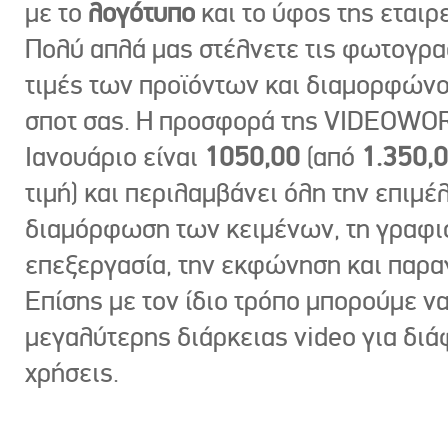
με το
λογότυπο
και το ύφος της εταιρε
Πολύ απλά μας στέλνετε τις φωτογραφ
τιμές των προϊόντων και διαμορφώνο
σποτ σας. Η προσφορά της VIDEOWOR
Ιανουάριο είναι
1050,00
(από
1.350,
τιμή) και περιλαμβάνει όλη την επιμέλ
διαμόρφωση των κειμένων, τη γραφι
επεξεργασία, την εκφώνηση και παρ
Επίσης με τον ίδιο τρόπο μπορούμε ν
μεγαλύτερης διάρκειας video για δι
χρήσεις.