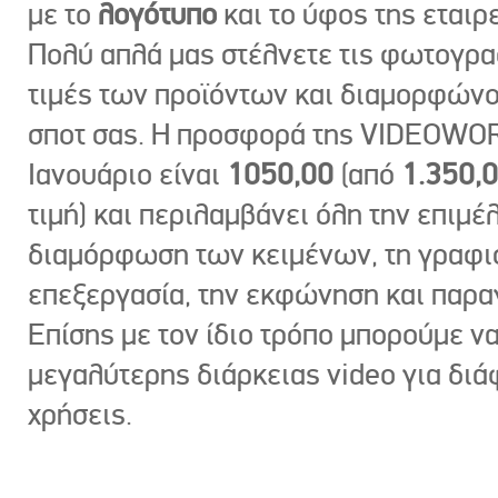
με το
λογότυπο
και το ύφος της εταιρε
Πολύ απλά μας στέλνετε τις φωτογραφ
τιμές των προϊόντων και διαμορφώνο
σποτ σας. Η προσφορά της VIDEOWOR
Ιανουάριο είναι
1050,00
(από
1.350,
τιμή) και περιλαμβάνει όλη την επιμέλ
διαμόρφωση των κειμένων, τη γραφι
επεξεργασία, την εκφώνηση και παρ
Επίσης με τον ίδιο τρόπο μπορούμε ν
μεγαλύτερης διάρκειας video για δι
χρήσεις.