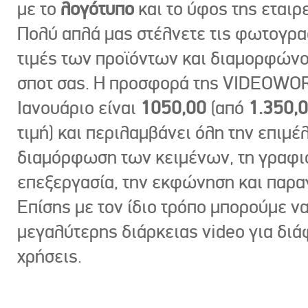
με το
λογότυπο
και το ύφος της εταιρε
Πολύ απλά μας στέλνετε τις φωτογραφ
τιμές των προϊόντων και διαμορφώνο
σποτ σας. Η προσφορά της VIDEOWOR
Ιανουάριο είναι
1050,00
(από
1.350,
τιμή) και περιλαμβάνει όλη την επιμέλ
διαμόρφωση των κειμένων, τη γραφι
επεξεργασία, την εκφώνηση και παρ
Επίσης με τον ίδιο τρόπο μπορούμε ν
μεγαλύτερης διάρκειας video για δι
χρήσεις.