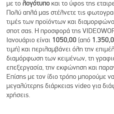
με το
λογότυπο
και το ύφος της εταιρε
Πολύ απλά μας στέλνετε τις φωτογραφ
τιμές των προϊόντων και διαμορφώνο
σποτ σας. Η προσφορά της VIDEOWOR
Ιανουάριο είναι
1050,00
(από
1.350,
τιμή) και περιλαμβάνει όλη την επιμέλ
διαμόρφωση των κειμένων, τη γραφι
επεξεργασία, την εκφώνηση και παρ
Επίσης με τον ίδιο τρόπο μπορούμε ν
μεγαλύτερης διάρκειας video για δι
χρήσεις.