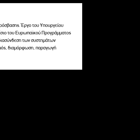
ρόσβασης. Έργο του Υπουργείου
σιο του Ευρωπαϊκού Προγράμματος
ι διασύνδεση των συστημάτων
σμός, διαμόρφωση, παραγωγή