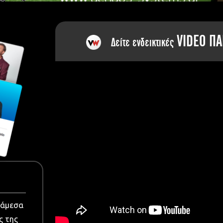
dia
VIDEO ΠΑ
Δείτε ενδεικτικές
νάμεσα
ς της