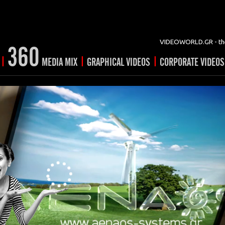
VIDEOWORLD.GR - the
360
|
|
|
MEDIA MIX
GRAPHICAL VIDEOS
CORPORATE VIDEOS
vertising
ising
ideo shorts
Prints
rtising
ng & mix
ial