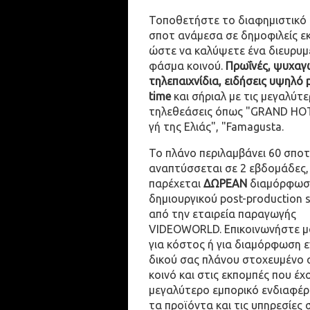
Τοποθετήστε το διαφημιστικό
σποτ ανάμεσα σε δημοφιλείς ε
ώστε να καλύψετε ένα διευρυμ
φάσμα κοινού.
Πρωΐνές, ψυχαγω
τηλεπαιχνίδια, ειδήσεις υψηλό 
time
και σήριαλ με τις μεγαλύτε
τηλεθεάσεις όπως "GRAND HOT
γή της Ελιάς", "Famagusta.
Το πλάνο περιλαμβάνει 60 σποτ
αναπτύσσεται σε 2 εβδομάδες,
παρέχεται
ΔΩΡΕΑΝ
διαμόρφωσ
δημιουργικού post-production 
από την εταιρεία παραγωγής
VIDEOWORLD. Επικοινωνήστε μ
για κόστος ή για διαμόρφωση 
δικού σας πλάνου στοχευμένο 
κοινό και στις εκπομπές που έχ
μεγαλύτερο εμπορικό ενδιαφέρ
τα προϊόντα και τις υπηρεσίες 