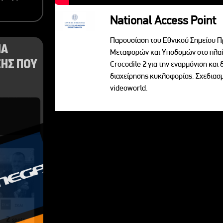
National Access Point
Παρουσίαση του Εθνικού Σημείου Π
ΝΑ
Μεταφορών και Υποδομών στο πλαί
ΗΣ ΠΟΥ
Crocodile 2 για την εναρμόνιση κα
διαχείρησης κυκλοφορίας. Σχεδια
videoworld.