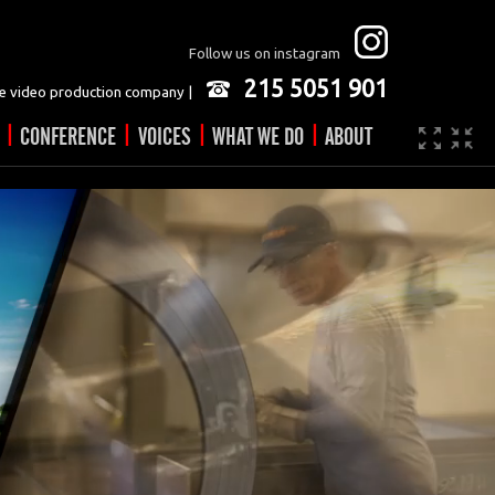
Follow us on instagram
215 5051 901
 video production company |
|
|
|
|
CONFERENCE
VOICES
WHAT WE DO
ABOUT
Company
JOBS
Video made easy
Contact