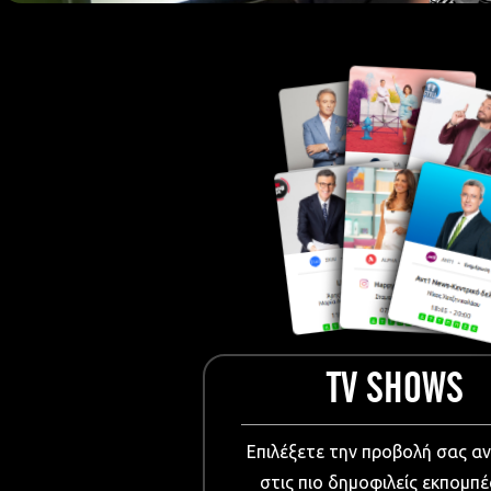
European Me
Documentary
Cartoons
3D world
Events & Conference
Dissemination material
Medical & Pharmaceutical
VIDEO Projections
Kids content
TV SHOWS
Επιλέξετε την προβολή σας α
στις πιο δημοφιλείς εκπομπέ