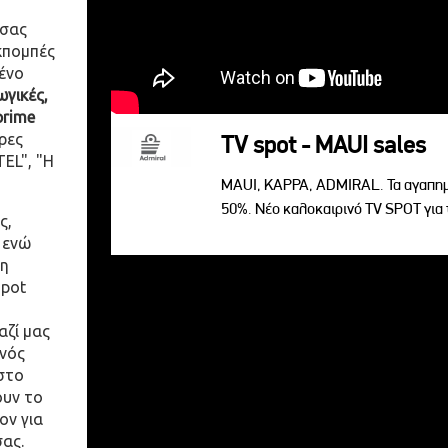
 σας
κπομπές
ένο
γικές,
prime
ρες
TV spot - MAUI sales
EL", "Η
MAUI, KAPPA, ADMIRAL. Τα αγαπημ
50%. Νέο καλοκαιρινό TV SPOT για 
ς,
 ενώ
η
spot
αζί μας
ενός
στο
ουν το
ον για
σας.