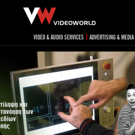
|
VIDEO & AUDIO SERVICES
ADVERTISING & MEDIA
RADIO
TV spots
ad
RADIO spots
TV
advert
Post production
v
Corporate videos
Social Media
Trailer & Σήματα εκπομπών
Creative 
Cultural videos
video applications for museums,
Outdoor adve
Media planni
archeological sites & exhibitions
Visual mater
Product presentations