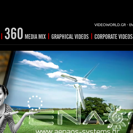
VIDEOWORLD.GR - the
360
|
|
|
MEDIA MIX
GRAPHICAL VIDEOS
CORPORATE VIDEOS
vertising
ising
ideo shorts
Prints
rtising
ng & mix
ial