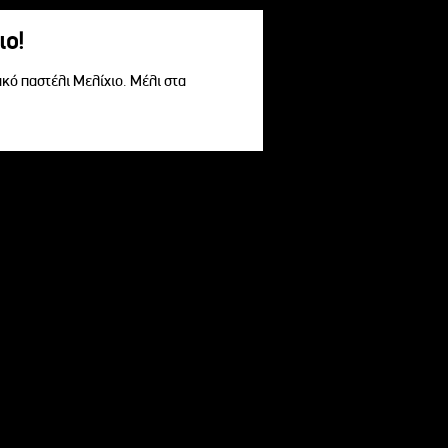
ιο!
ακό παστέλι Μελίχιο. Μέλι στα