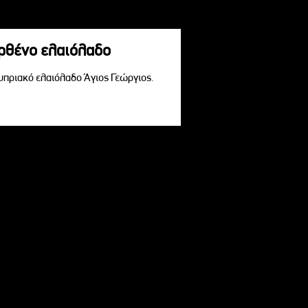
αρθένο ελαιόλαδο
Κυπριακό ελαιόλαδο Άγιος Γεώργιος.