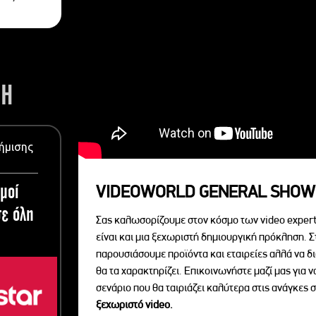
ΣΗ
ήμισης
μοί
VIDEOWORLD GENERAL SHOW
ε όλη
Σας καλωσορίζουμε στον κόσμο των video expert
είναι και μια ξεχωριστή δημιουργική πρόκληση. Σ
παρουσιάσουμε προϊόντα και εταιρείες αλλά να 
θα τα χαρακτηρίζει. Επικοινωνήστε μαζί μας για 
σενάριο που θα ταιριάζει καλύτερα στις ανάγκες σ
ξεχωριστό videο.