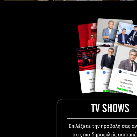
European Me
Documentary
Cartoons
3D world
Events & Conference
Dissemination material
Medical & Pharmaceutical
VIDEO Projections
Kids content
TV SHOWS
Επιλέξετε την προβολή σας α
στις πιο δημοφιλείς εκπομπέ