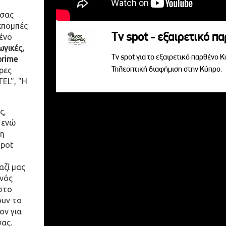
 σας
κπομπές
Tv spot - εξαιρετικό π
ένο
γικές,
Tv spot για το εξαιρετικό παρθένο 
prime
Τηλεοπτική διαφήμιση στην Κύπρο.
ρες
EL", "Η
ς,
 ενώ
η
spot
αζί μας
ενός
στο
ουν το
ον για
σας.