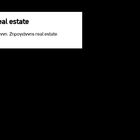
eal estate
ννη. Ζηρογιάννης real estate.