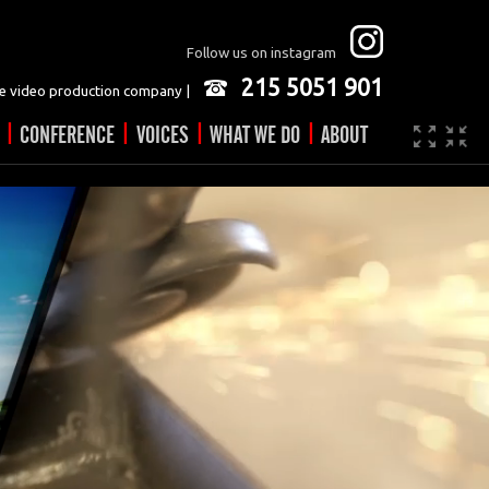
Follow us on instagram
215 5051 901
 video production company |
|
|
|
|
CONFERENCE
VOICES
WHAT WE DO
ABOUT
Company
JOBS
Video made easy
Contact