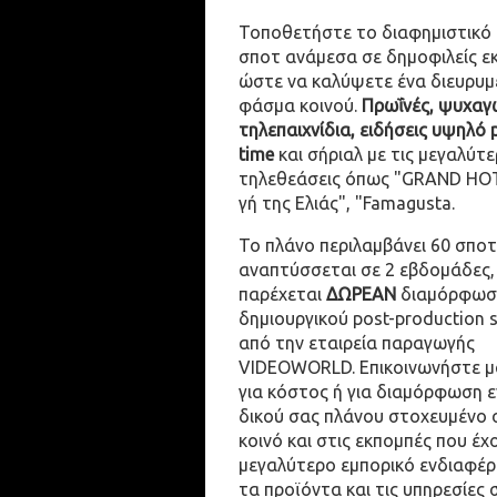
Τοποθετήστε το διαφημιστικό
σποτ ανάμεσα σε δημοφιλείς ε
ώστε να καλύψετε ένα διευρυμ
φάσμα κοινού.
Πρωΐνές, ψυχαγω
τηλεπαιχνίδια, ειδήσεις υψηλό 
time
και σήριαλ με τις μεγαλύτε
τηλεθεάσεις όπως "GRAND HOT
γή της Ελιάς", "Famagusta.
Το πλάνο περιλαμβάνει 60 σποτ
αναπτύσσεται σε 2 εβδομάδες,
παρέχεται
ΔΩΡΕΑΝ
διαμόρφωσ
δημιουργικού post-production 
από την εταιρεία παραγωγής
VIDEOWORLD. Επικοινωνήστε μ
για κόστος ή για διαμόρφωση 
δικού σας πλάνου στοχευμένο 
κοινό και στις εκπομπές που έχ
μεγαλύτερο εμπορικό ενδιαφέρ
τα προϊόντα και τις υπηρεσίες 