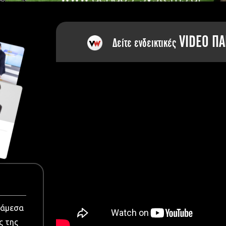
dia
VIDEO ΠΑ
Δείτε ενδεικτικές
νάμεσα
ς της