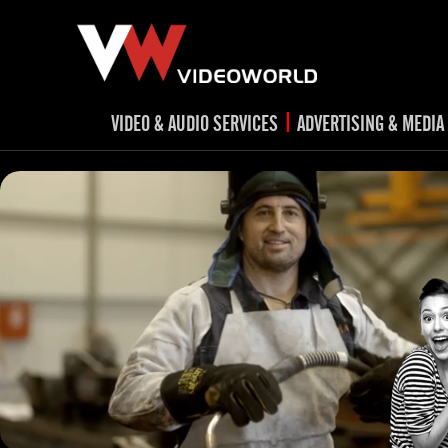
|
VIDEO & AUDIO SERVICES
ADVERTISING & MEDIA
RADIO
TV spots
ad
RADIO spots
TV
advert
Post production
v
Corporate videos
Social Media
Trailer & Σήματα εκπομπών
Creative 
Cultural videos
video applications for museums,
Outdoor adve
Media planni
archeological sites & exhibitions
Visual mater
Product presentations