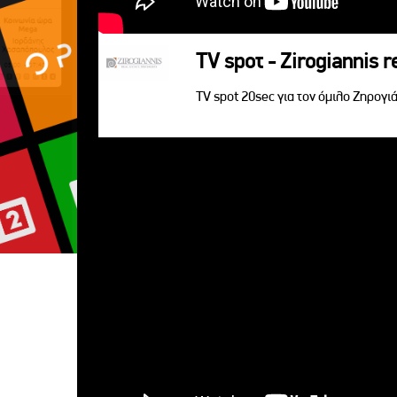
TV spoτ - Zirogiannis r
TV spot 20sec για τον όμιλο Ζηρογιά