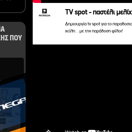
TV spot - παστέλι μελίχ
Δημιουργία tv spot για το παραδοσι
ΝΑ
χείλη... με την παράδοση φίλοι!
ΗΣ ΠΟΥ