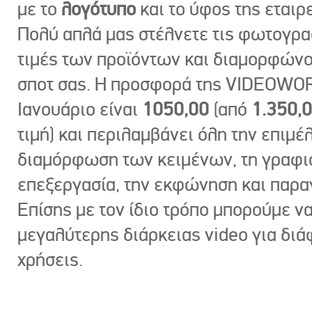
με το
λογότυπο
και το ύφος της εταιρε
Πολύ απλά μας στέλνετε τις φωτογραφ
τιμές των προϊόντων και διαμορφώνο
σποτ σας. Η προσφορά της VIDEOWOR
Ιανουάριο είναι
1050,00
(από
1.350,
τιμή) και περιλαμβάνει όλη την επιμέλ
διαμόρφωση των κειμένων, τη γραφι
επεξεργασία, την εκφώνηση και παρ
Επίσης με τον ίδιο τρόπο μπορούμε ν
μεγαλύτερης διάρκειας video για δι
χρήσεις.