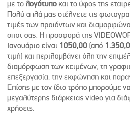
με το
λογότυπο
και το ύφος της εταιρε
Πολύ απλά μας στέλνετε τις φωτογραφ
τιμές των προϊόντων και διαμορφώνο
σποτ σας. Η προσφορά της VIDEOWOR
Ιανουάριο είναι
1050,00
(από
1.350,
τιμή) και περιλαμβάνει όλη την επιμέλ
διαμόρφωση των κειμένων, τη γραφι
επεξεργασία, την εκφώνηση και παρ
Επίσης με τον ίδιο τρόπο μπορούμε ν
μεγαλύτερης διάρκειας video για δι
χρήσεις.