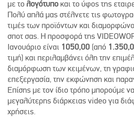
με το
λογότυπο
και το ύφος της εταιρε
Πολύ απλά μας στέλνετε τις φωτογραφ
τιμές των προϊόντων και διαμορφώνο
σποτ σας. Η προσφορά της VIDEOWOR
Ιανουάριο είναι
1050,00
(από
1.350,
τιμή) και περιλαμβάνει όλη την επιμέλ
διαμόρφωση των κειμένων, τη γραφι
επεξεργασία, την εκφώνηση και παρ
Επίσης με τον ίδιο τρόπο μπορούμε ν
μεγαλύτερης διάρκειας video για δι
χρήσεις.