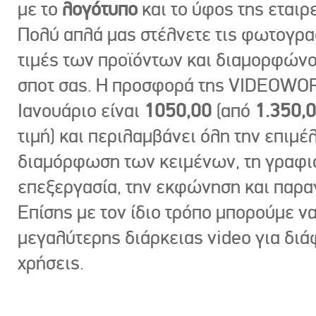
με το
λογότυπο
και το ύφος της εταιρε
Πολύ απλά μας στέλνετε τις φωτογραφ
τιμές των προϊόντων και διαμορφώνο
σποτ σας. Η προσφορά της VIDEOWOR
Ιανουάριο είναι
1050,00
(από
1.350,
τιμή) και περιλαμβάνει όλη την επιμέλ
διαμόρφωση των κειμένων, τη γραφι
επεξεργασία, την εκφώνηση και παρ
Επίσης με τον ίδιο τρόπο μπορούμε ν
μεγαλύτερης διάρκειας video για δι
χρήσεις.