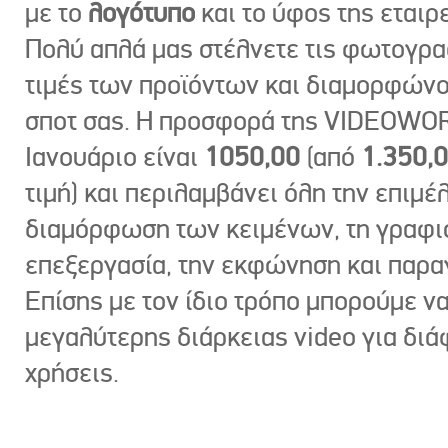
με το
λογότυπο
και το ύφος της εταιρε
Πολύ απλά μας στέλνετε τις φωτογραφ
τιμές των προϊόντων και διαμορφώνο
σποτ σας. Η προσφορά της VIDEOWOR
Ιανουάριο είναι
1050,00
(από
1.350,
τιμή) και περιλαμβάνει όλη την επιμέλ
διαμόρφωση των κειμένων, τη γραφι
επεξεργασία, την εκφώνηση και παρ
Επίσης με τον ίδιο τρόπο μπορούμε ν
μεγαλύτερης διάρκειας video για δι
χρήσεις.