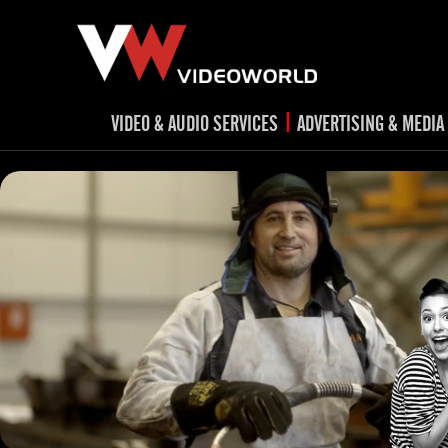
|
VIDEO & AUDIO SERVICES
ADVERTISING & MEDIA
RADIO
TV spots
ad
RADIO spots
TV
advert
Post production
v
Corporate videos
Social Media
Trailer & Σήματα εκπομπών
Creative 
Cultural videos
video applications for museums,
Outdoor adve
Media planni
archeological sites & exhibitions
Visual mater
Product presentations