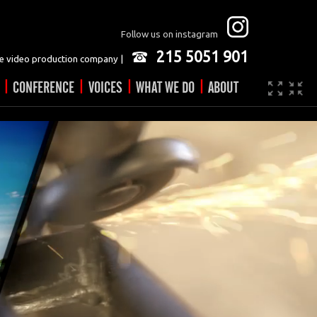
Follow us on instagram
215 5051 901
 video production company |
|
|
|
|
CONFERENCE
VOICES
WHAT WE DO
ABOUT
Company
JOBS
Video made easy
Contact