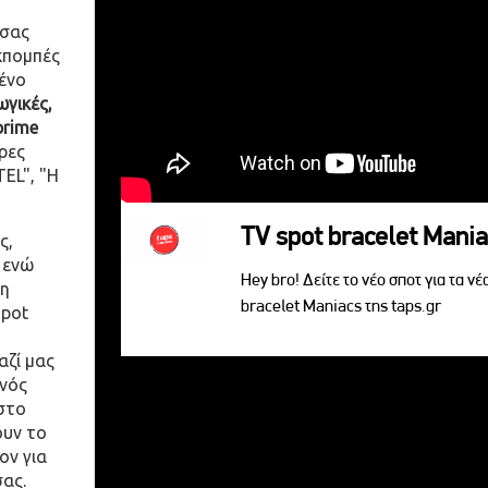
 σας
κπομπές
ένο
γικές,
prime
ρες
EL", "Η
TV spot bracelet Mani
ς,
 ενώ
Hey bro! Δείτε το νέο σποτ για τα νέ
η
bracelet Maniacs της taps.gr
spot
αζί μας
ενός
στο
ουν το
ον για
σας.