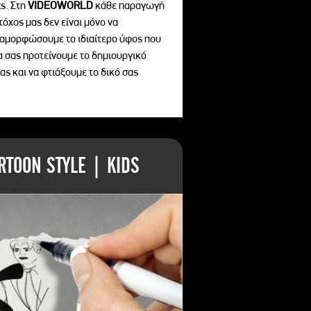
s. Στη
VIDEOWORLD
κάθε παραγωγή
τόχος μας δεν είναι μόνο να
διαμορφώσουμε το ιδιαίτερο ύφος που
να σας προτείνουμε το δημιουργικό
ας και να φτιάξουμε το δικό σας
TOON STYLE | KIDS