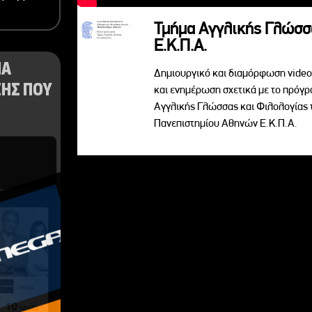
Τμήμα Αγγλικής Γλώσσ
Ε.Κ.Π.Α.
ΝΑ
Δημιουργικό και διαμόρφωση video 
ΗΣ ΠΟΥ
και ενημέρωση σχετικά με το πρόγ
Αγγλικής Γλώσσας και Φιλολογίας 
Πανεπιστημίου Αθηνών Ε.Κ.Π.Α.