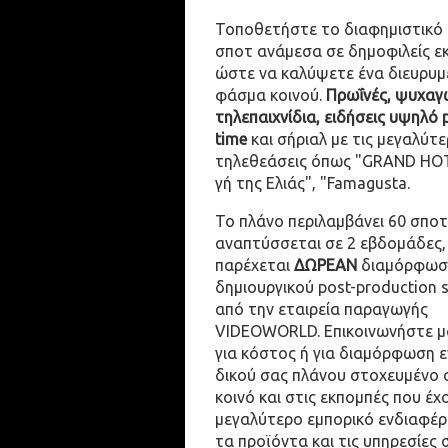
Τοποθετήστε το διαφημιστικό
σποτ ανάμεσα σε δημοφιλείς ε
ώστε να καλύψετε ένα διευρυμ
φάσμα κοινού.
Πρωΐνές, ψυχαγω
τηλεπαιχνίδια, ειδήσεις υψηλό 
time
και σήριαλ με τις μεγαλύτε
τηλεθεάσεις όπως "GRAND HOT
γή της Ελιάς", "Famagusta.
Το πλάνο περιλαμβάνει 60 σποτ
αναπτύσσεται σε 2 εβδομάδες,
παρέχεται
ΔΩΡΕΑΝ
διαμόρφωσ
δημιουργικού post-production 
από την εταιρεία παραγωγής
VIDEOWORLD. Επικοινωνήστε μ
για κόστος ή για διαμόρφωση 
δικού σας πλάνου στοχευμένο 
κοινό και στις εκπομπές που έχ
μεγαλύτερο εμπορικό ενδιαφέρ
τα προϊόντα και τις υπηρεσίες 