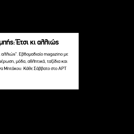
πής: Έτσι κι αλλιώς
ι αλλιώς". Εβδομαδιαίο magazino με
μέρωση, μόδα, αθλητικά, ταξίδια και
ίνα Μητάκου. Κάθε Σάββατο στο ΑΡΤ