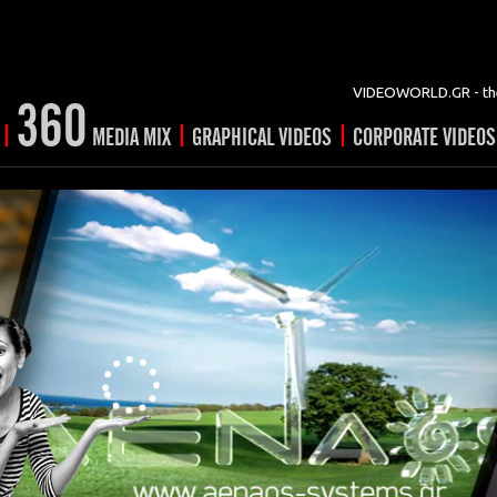
VIDEOWORLD.GR - the
360
|
|
|
MEDIA MIX
GRAPHICAL VIDEOS
CORPORATE VIDEOS
vertising
ising
ideo shorts
Prints
rtising
ng & mix
ial