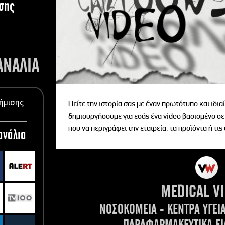
σης
ΑΝΑΛΙΑ
ήμισης
Πείτε την ιστορία σας με έναν πρωτότυπο και ιδι
δημιουργήσουμε για εσάς ένα video βασισμένο σε
που να περιγράφει την εταιρεία, τα προϊόντα ή τις
ανάλια
MEDICAL V
ΝΟΣΟΚΟΜΕΙΑ - ΚΕΝΤΡΑ ΥΓΕΙ