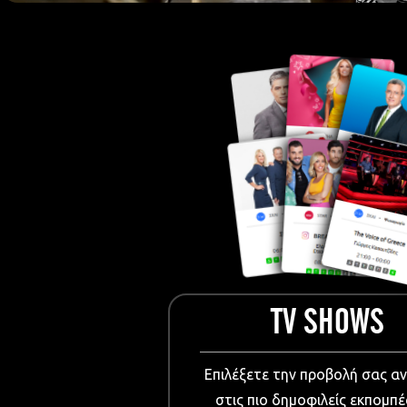
European Me
Documentary
Cartoons
3D world
Events & Conference
Dissemination material
Medical & Pharmaceutical
VIDEO Projections
Kids content
TV SHOWS
Επιλέξετε την προβολή σας α
στις πιο δημοφιλείς εκπομπέ