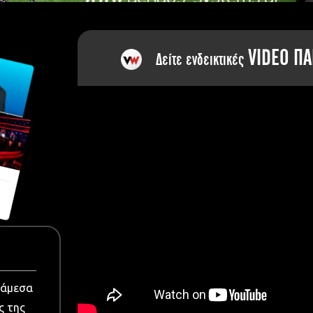
dia
VIDEO ΠΑ
Δείτε ενδεικτικές
νάμεσα
ς της