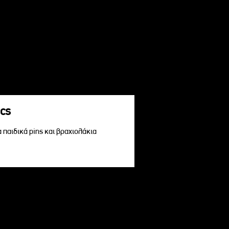
acs
α παιδικά pins και βραχιολάκια