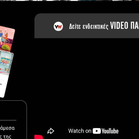
dia
VIDEO ΠΑ
Δείτε ενδεικτικές
νάμεσα
ς της