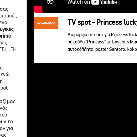
 σας
κπομπές
TV spot - Princess luck
ένο
γικές,
Διαμόρφωση σποτ για Princess lucky
prime
σακούλα "Princess" με best hits Ma
ρες
EL", "Η
αυτoκόλλητα, poster Santoro, koko
ς,
 ενώ
η
spot
αζί μας
ενός
στο
ουν το
ον για
σας.