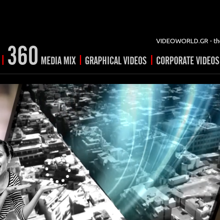
VIDEOWORLD.GR - the
360
|
|
|
MEDIA MIX
GRAPHICAL VIDEOS
CORPORATE VIDEOS
vertising
ising
ideo shorts
Prints
rtising
ng & mix
ial