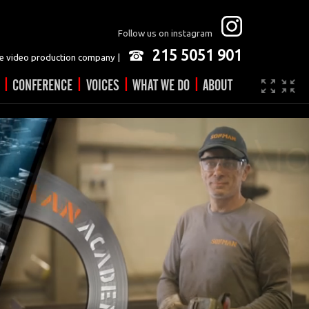
Follow us on instagram
215 5051 901
 video production company |
|
|
|
|
CONFERENCE
VOICES
WHAT WE DO
ABOUT
Company
JOBS
Video made easy
Contact