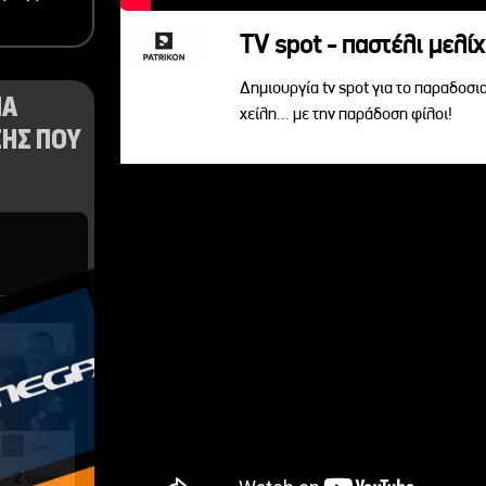
TV spot - παστέλι μελίχ
Δημιουργία tv spot για το παραδοσι
ΝΑ
χείλη... με την παράδοση φίλοι!
ΗΣ ΠΟΥ