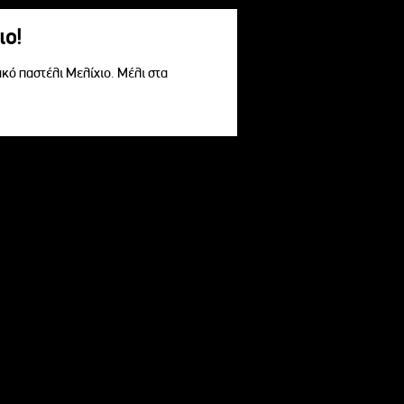
ιο!
ακό παστέλι Μελίχιο. Μέλι στα