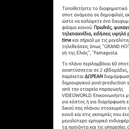
Τοποθετήστε το διαφημιστικό
σποτ ανάμεσα σε δημοφιλείς ε
ώστε να καλύψετε ένα διευρυμ
φάσμα κοινού.
Πρωΐνές, ψυχαγω
τηλεπαιχνίδια, ειδήσεις υψηλό 
time
και σήριαλ με τις μεγαλύτε
τηλεθεάσεις όπως "GRAND HOT
γή της Ελιάς", "Famagusta.
Το πλάνο περιλαμβάνει 60 σποτ
αναπτύσσεται σε 2 εβδομάδες,
παρέχεται
ΔΩΡΕΑΝ
διαμόρφωσ
δημιουργικού post-production 
από την εταιρεία παραγωγής
VIDEOWORLD. Επικοινωνήστε μ
για κόστος ή για διαμόρφωση 
δικού σας πλάνου στοχευμένο 
κοινό και στις εκπομπές που έχ
μεγαλύτερο εμπορικό ενδιαφέρ
τα προϊόντα και τις υπηρεσίες 