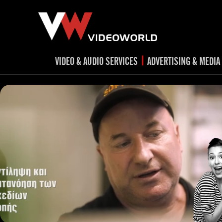
|
VIDEO & AUDIO SERVICES
ADVERTISING & MEDIA
RADIO
TV spots
ad
RADIO spots
TV
advert
Post production
v
Corporate videos
Social Media
Trailer & Σήματα εκπομπών
Creative 
Cultural videos
video applications for museums,
Outdoor adve
Media planni
archeological sites & exhibitions
Visual mater
Product presentations