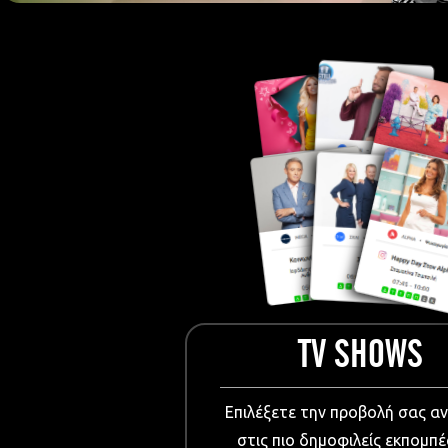
European Me
Documentary
Cartoons
3D world
Events & Conference
Dissemination material
Medical & Pharmaceutical
VIDEO Projections
Kids content
TV SHOWS
Επιλέξετε την προβολή σας α
στις πιο δημοφιλείς εκπομπέ