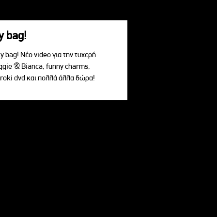
y bag!
 bag! Νέο video για την τυχερή
ggie & Bianca, funny charms,
roki dvd και πολλά άλλα δώρα!