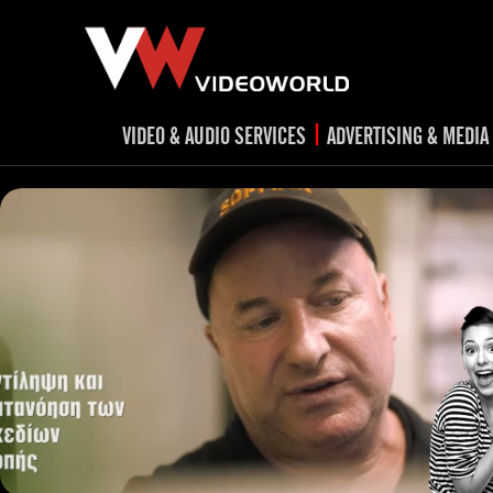
|
VIDEO & AUDIO SERVICES
ADVERTISING & MEDIA
RADIO
TV spots
ad
RADIO spots
TV
advert
Post production
v
Corporate videos
Social Media
Trailer & Σήματα εκπομπών
Creative 
Cultural videos
video applications for museums,
Outdoor adve
Media planni
archeological sites & exhibitions
Visual mater
Product presentations