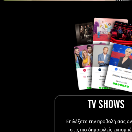
European Me
Documentary
Cartoons
3D world
Events & Conference
Dissemination material
Medical & Pharmaceutical
VIDEO Projections
Kids content
TV SHOWS
Επιλέξετε την προβολή σας α
στις πιο δημοφιλείς εκπομπέ