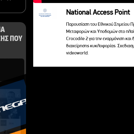
National Access Point
Παρουσίαση του Εθνικού Σημείου Π
ΝΑ
Μεταφορών και Υποδομών στο πλαί
ΗΣ ΠΟΥ
Crocodile 2 για την εναρμόνιση κα
διαχείρησης κυκλοφορίας. Σχεδια
videoworld.