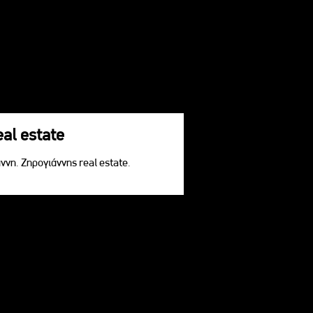
eal estate
ννη. Ζηρογιάννης real estate.