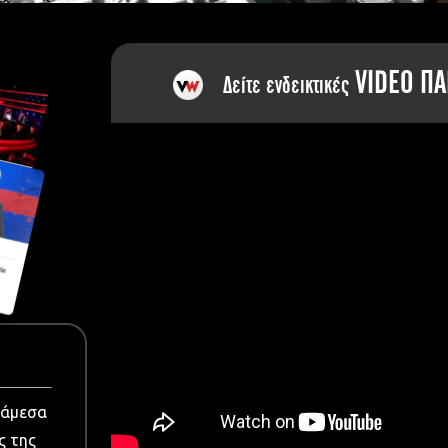
dia
VIDEO ΠΑ
Δείτε ενδεικτικές
νάμεσα
ς της