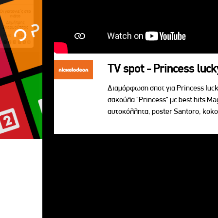
TV spot - Princess luck
Διαμόρφωση σποτ για Princess lucky
σακούλα "Princess" με best hits Ma
αυτoκόλλητα, poster Santoro, koko