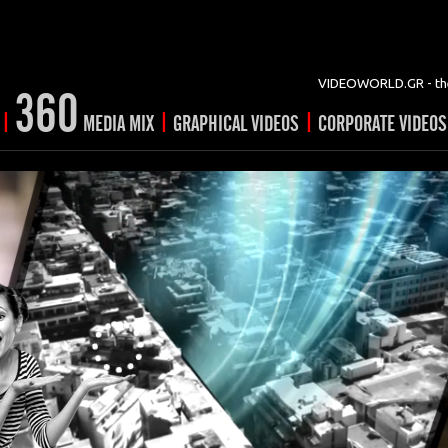
VIDEOWORLD.GR - the
360
|
|
|
MEDIA MIX
GRAPHICAL VIDEOS
CORPORATE VIDEOS
vertising
ising
ideo shorts
Prints
rtising
ng & mix
ial