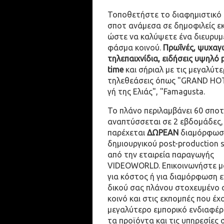
Τοποθετήστε το διαφημιστικό
σποτ ανάμεσα σε δημοφιλείς ε
ώστε να καλύψετε ένα διευρυμ
φάσμα κοινού.
Πρωΐνές, ψυχαγω
τηλεπαιχνίδια, ειδήσεις υψηλό 
time
και σήριαλ με τις μεγαλύτε
τηλεθεάσεις όπως "GRAND HOT
γή της Ελιάς", "Famagusta.
Το πλάνο περιλαμβάνει 60 σποτ
αναπτύσσεται σε 2 εβδομάδες,
παρέχεται
ΔΩΡΕΑΝ
διαμόρφωσ
δημιουργικού post-production 
από την εταιρεία παραγωγής
VIDEOWORLD. Επικοινωνήστε μ
για κόστος ή για διαμόρφωση 
δικού σας πλάνου στοχευμένο 
κοινό και στις εκπομπές που έχ
μεγαλύτερο εμπορικό ενδιαφέρ
τα προϊόντα και τις υπηρεσίες 