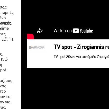
 σας
κπομπές
ένο
γικές,
prime
ρες
EL", "Η
TV spoτ - Zirogiannis r
ς,
TV spot 20sec για τον όμιλο Ζηρογιά
 ενώ
η
spot
αζί μας
ενός
στο
ουν το
ον για
σας.