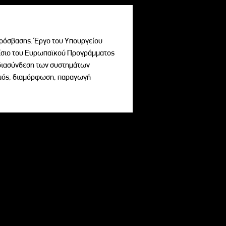
ρόσβασης. Έργο του Υπουργείου
σιο του Ευρωπαϊκού Προγράμματος
ι διασύνδεση των συστημάτων
σμός, διαμόρφωση, παραγωγή