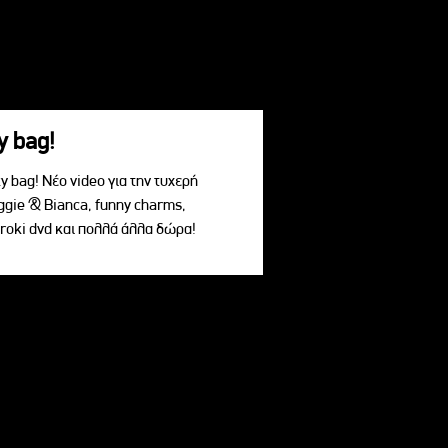
y bag!
 bag! Νέο video για την τυχερή
ggie & Bianca, funny charms,
roki dvd και πολλά άλλα δώρα!