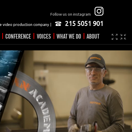
Follow us on instagram
215 5051 901
 video production company |
|
|
|
|
CONFERENCE
VOICES
WHAT WE DO
ABOUT
Company
JOBS
Video made easy
Contact