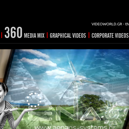
VIDEOWORLD.GR - the
360
|
|
|
MEDIA MIX
GRAPHICAL VIDEOS
CORPORATE VIDEOS
vertising
ising
ideo shorts
Prints
rtising
ng & mix
ial