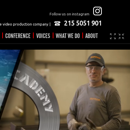
Follow us on instagram
215 5051 901
 video production company |
|
|
|
|
CONFERENCE
VOICES
WHAT WE DO
ABOUT
Company
JOBS
Video made easy
Contact