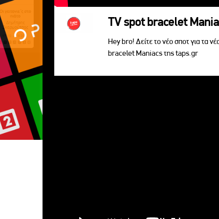
TV spot bracelet Mani
Hey bro! Δείτε το νέο σποτ για τα νέ
bracelet Maniacs της taps.gr