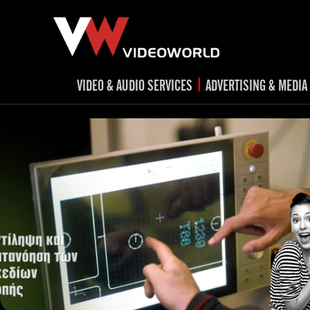
|
VIDEO & AUDIO SERVICES
ADVERTISING & MEDIA
RADIO
TV spots
ad
RADIO spots
TV
advert
Post production
v
Corporate videos
Social Media
Trailer & Σήματα εκπομπών
Creative 
Cultural videos
video applications for museums,
Outdoor adve
Media planni
archeological sites & exhibitions
Visual mater
Product presentations