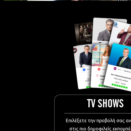
European Me
Documentary
Cartoons
3D world
Events & Conference
Dissemination material
Medical & Pharmaceutical
VIDEO Projections
Kids content
TV SHOWS
Επιλέξετε την προβολή σας α
στις πιο δημοφιλείς εκπομπέ