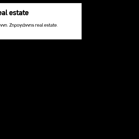
eal estate
ννη. Ζηρογιάννης real estate.