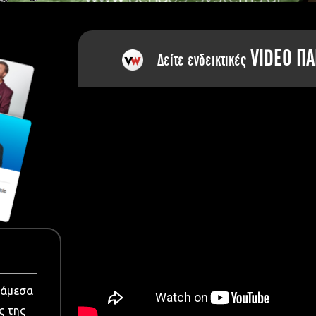
dia
VIDEO ΠΑ
Δείτε ενδεικτικές
νάμεσα
ς της