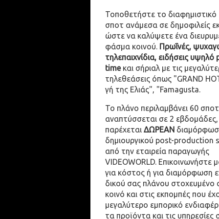
Τοποθετήστε το διαφημιστικό
σποτ ανάμεσα σε δημοφιλείς ε
ώστε να καλύψετε ένα διευρυμ
φάσμα κοινού.
Πρωΐνές, ψυχαγω
τηλεπαιχνίδια, ειδήσεις υψηλό 
time
και σήριαλ με τις μεγαλύτε
τηλεθεάσεις όπως "GRAND HOT
γή της Ελιάς", "Famagusta.
Το πλάνο περιλαμβάνει 60 σποτ
αναπτύσσεται σε 2 εβδομάδες,
παρέχεται
ΔΩΡΕΑΝ
διαμόρφωσ
δημιουργικού post-production 
από την εταιρεία παραγωγής
VIDEOWORLD. Επικοινωνήστε μ
για κόστος ή για διαμόρφωση 
δικού σας πλάνου στοχευμένο 
κοινό και στις εκπομπές που έχ
μεγαλύτερο εμπορικό ενδιαφέρ
τα προϊόντα και τις υπηρεσίες 