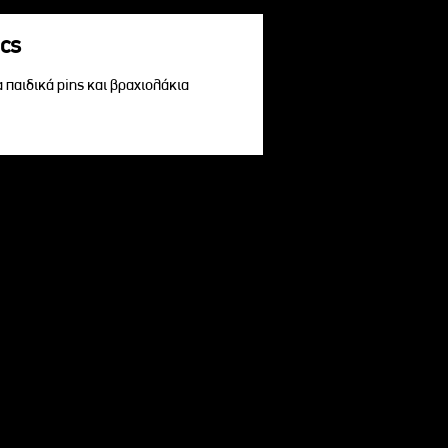
acs
α παιδικά pins και βραχιολάκια