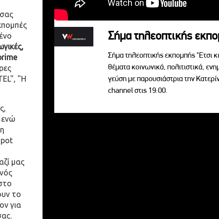
 σας
κπομπές
Σήμα τηλεοπτικής εκπομ
ένο
γικές,
Σήμα τηλεοπτικής εκπομπής "Ετσι κ
prime
θέματα κοινωνικά, πολιτιστικά, ενη
ρες
EL", "Η
γεύση με παρουσιάστρια την Κατερ
channel στις 19:00.
ς,
 ενώ
η
spot
αζί μας
ενός
στο
ουν το
ον για
σας.