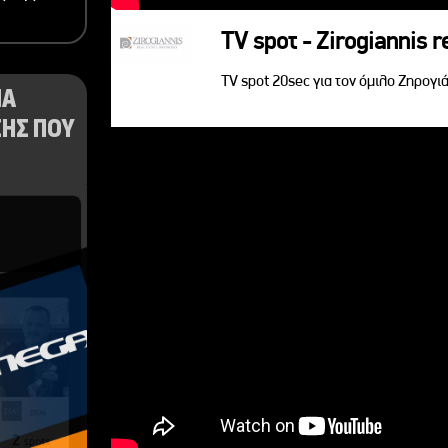
TV spoτ - Zirogiannis r
TV spot 20sec για τον όμιλο Ζηρογιά
ΝΑ
ΗΣ ΠΟΥ