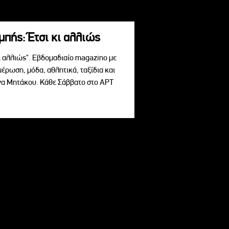
πής: Έτσι κι αλλιώς
ι αλλιώς". Εβδομαδιαίο magazino με
μέρωση, μόδα, αθλητικά, ταξίδια και
ίνα Μητάκου. Κάθε Σάββατο στο ΑΡΤ