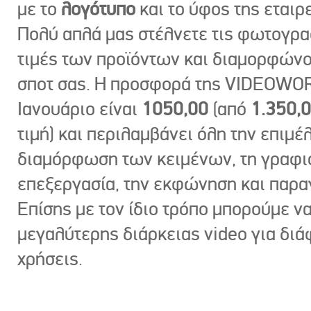
με το
λογότυπο
και το ύφος της εταιρε
Πολύ απλά μας στέλνετε τις φωτογραφ
τιμές των προϊόντων και διαμορφώνο
σποτ σας. Η προσφορά της VIDEOWOR
Ιανουάριο είναι
1050,00
(από
1.350,
τιμή) και περιλαμβάνει όλη την επιμέλ
διαμόρφωση των κειμένων, τη γραφι
επεξεργασία, την εκφώνηση και παρ
Επίσης με τον ίδιο τρόπο μπορούμε ν
μεγαλύτερης διάρκειας video για δι
χρήσεις.