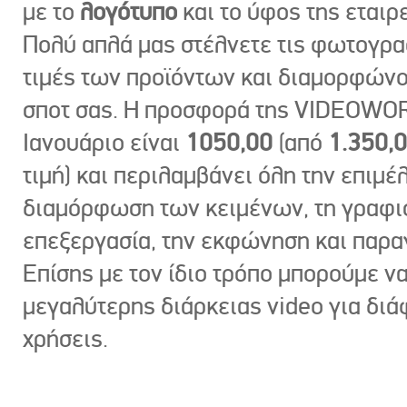
με το
λογότυπο
και το ύφος της εταιρε
Πολύ απλά μας στέλνετε τις φωτογραφ
τιμές των προϊόντων και διαμορφώνο
σποτ σας. Η προσφορά της VIDEOWOR
Ιανουάριο είναι
1050,00
(από
1.350,
τιμή) και περιλαμβάνει όλη την επιμέλ
διαμόρφωση των κειμένων, τη γραφι
επεξεργασία, την εκφώνηση και παρ
Επίσης με τον ίδιο τρόπο μπορούμε ν
μεγαλύτερης διάρκειας video για δι
χρήσεις.