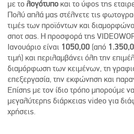
με το
λογότυπο
και το ύφος της εταιρε
Πολύ απλά μας στέλνετε τις φωτογραφ
τιμές των προϊόντων και διαμορφώνο
σποτ σας. Η προσφορά της VIDEOWOR
Ιανουάριο είναι
1050,00
(από
1.350,
τιμή) και περιλαμβάνει όλη την επιμέλ
διαμόρφωση των κειμένων, τη γραφι
επεξεργασία, την εκφώνηση και παρ
Επίσης με τον ίδιο τρόπο μπορούμε ν
μεγαλύτερης διάρκειας video για δι
χρήσεις.