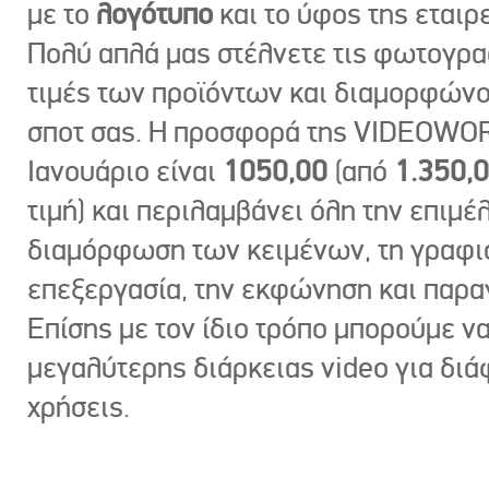
με το
λογότυπο
και το ύφος της εταιρε
Πολύ απλά μας στέλνετε τις φωτογραφ
τιμές των προϊόντων και διαμορφώνο
σποτ σας. Η προσφορά της VIDEOWOR
Ιανουάριο είναι
1050,00
(από
1.350,
τιμή) και περιλαμβάνει όλη την επιμέλ
διαμόρφωση των κειμένων, τη γραφι
επεξεργασία, την εκφώνηση και παρ
Επίσης με τον ίδιο τρόπο μπορούμε ν
μεγαλύτερης διάρκειας video για δι
χρήσεις.