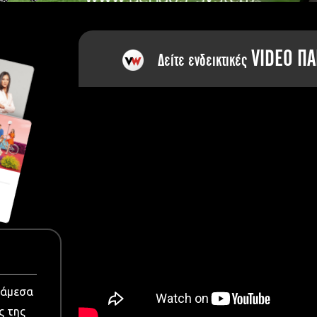
dia
VIDEO ΠΑ
Δείτε ενδεικτικές
νάμεσα
ς της