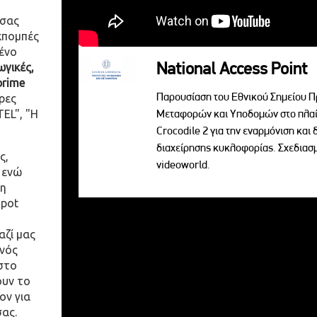
 σας
κπομπές
ένο
National Access Point
γικές,
prime
Παρουσίαση του Εθνικού Σημείου Π
ρες
EL", "Η
Μεταφορών και Υποδομών στο πλαί
Crocodile 2 για την εναρμόνιση κα
διαχείρησης κυκλοφορίας. Σχεδια
ς,
videoworld.
 ενώ
η
spot
αζί μας
ενός
στο
ουν το
ον για
σας.