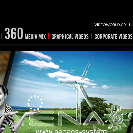
VIDEOWORLD.GR - the
360
|
|
|
MEDIA MIX
GRAPHICAL VIDEOS
CORPORATE VIDEOS
vertising
ising
ideo shorts
Prints
rtising
ng & mix
ial