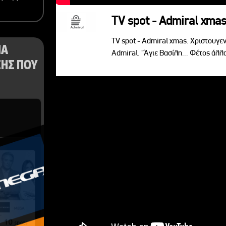
TV spot - Admiral xma
TV spot - Admiral xmas. Χριστουγενν
ΝΑ
Admiral. "Άγιε Βασίλη... Φέτος άλλ
ΗΣ ΠΟΥ