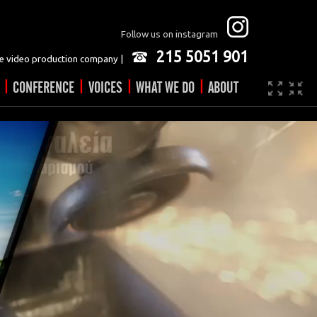
Follow us on instagram
215 5051 901
 video production company |
|
|
|
|
CONFERENCE
VOICES
WHAT WE DO
ABOUT
Company
JOBS
Video made easy
Contact