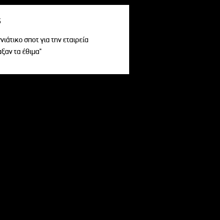
s
ιάτικο σποτ για την εταιρεία
αξαν τα έθιμα"