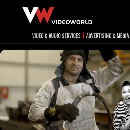
|
VIDEO & AUDIO SERVICES
ADVERTISING & MEDIA
RADIO
TV spots
ad
RADIO spots
TV
advert
Post production
v
Corporate videos
Social Media
Trailer & Σήματα εκπομπών
Creative 
Cultural videos
video applications for museums,
Outdoor adve
Media planni
archeological sites & exhibitions
Visual mater
Product presentations