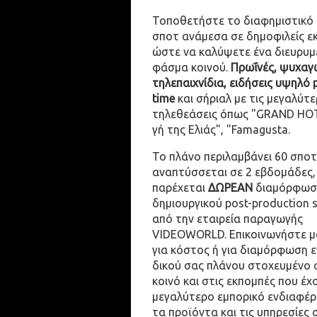
Τοποθετήστε το διαφημιστικό
σποτ ανάμεσα σε δημοφιλείς ε
ώστε να καλύψετε ένα διευρυμ
φάσμα κοινού.
Πρωΐνές, ψυχαγω
τηλεπαιχνίδια, ειδήσεις υψηλό 
time
και σήριαλ με τις μεγαλύτε
τηλεθεάσεις όπως "GRAND HOT
γή της Ελιάς", "Famagusta.
Το πλάνο περιλαμβάνει 60 σποτ
αναπτύσσεται σε 2 εβδομάδες,
παρέχεται
ΔΩΡΕΑΝ
διαμόρφωσ
δημιουργικού post-production 
από την εταιρεία παραγωγής
VIDEOWORLD. Επικοινωνήστε μ
για κόστος ή για διαμόρφωση 
δικού σας πλάνου στοχευμένο 
κοινό και στις εκπομπές που έχ
μεγαλύτερο εμπορικό ενδιαφέρ
τα προϊόντα και τις υπηρεσίες 