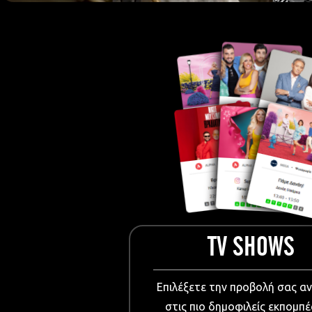
European Me
Documentary
Cartoons
3D world
Events & Conference
Dissemination material
Medical & Pharmaceutical
VIDEO Projections
Kids content
TV SHOWS
Επιλέξετε την προβολή σας α
στις πιο δημοφιλείς εκπομπέ