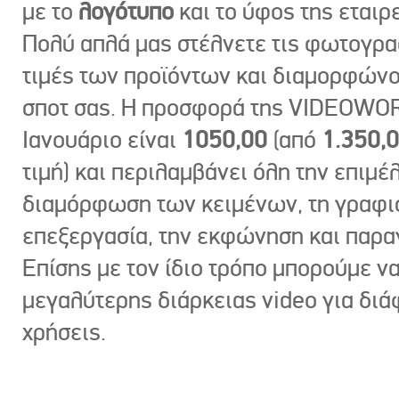
με το
λογότυπο
και το ύφος της εταιρε
Πολύ απλά μας στέλνετε τις φωτογραφ
τιμές των προϊόντων και διαμορφώνο
σποτ σας. Η προσφορά της VIDEOWOR
Ιανουάριο είναι
1050,00
(από
1.350,
τιμή) και περιλαμβάνει όλη την επιμέλ
διαμόρφωση των κειμένων, τη γραφι
επεξεργασία, την εκφώνηση και παρ
Επίσης με τον ίδιο τρόπο μπορούμε ν
μεγαλύτερης διάρκειας video για δι
χρήσεις.