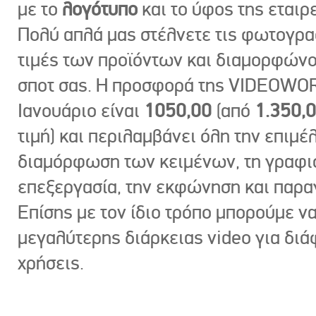
με το
λογότυπο
και το ύφος της εταιρε
Πολύ απλά μας στέλνετε τις φωτογραφ
τιμές των προϊόντων και διαμορφώνο
σποτ σας. Η προσφορά της VIDEOWOR
Ιανουάριο είναι
1050,00
(από
1.350,
τιμή) και περιλαμβάνει όλη την επιμέλ
διαμόρφωση των κειμένων, τη γραφι
επεξεργασία, την εκφώνηση και παρ
Επίσης με τον ίδιο τρόπο μπορούμε ν
μεγαλύτερης διάρκειας video για δι
χρήσεις.