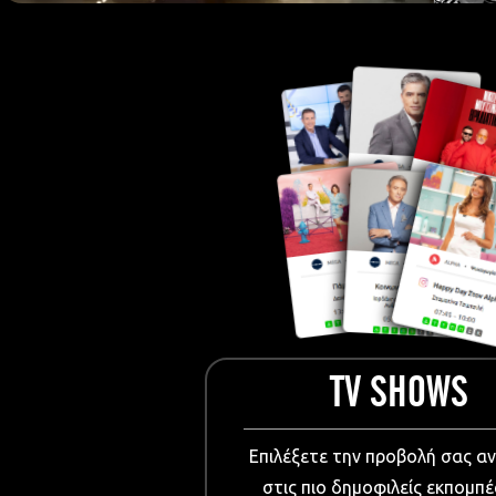
European Me
Documentary
Cartoons
3D world
Events & Conference
Dissemination material
Medical & Pharmaceutical
VIDEO Projections
Kids content
TV SHOWS
Επιλέξετε την προβολή σας α
στις πιο δημοφιλείς εκπομπέ