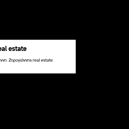
eal estate
ννη. Ζηρογιάννης real estate.