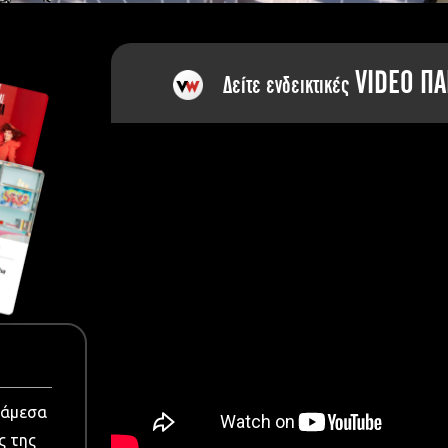
dia
VIDEO ΠΑ
Δείτε ενδεικτικές
νάμεσα
ς της