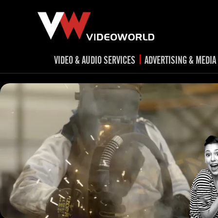
|
VIDEO & AUDIO SERVICES
ADVERTISING & MEDIA
RADIO
TV spots
ad
RADIO spots
TV
advert
Post production
v
Corporate videos
Social Media
Trailer & Σήματα εκπομπών
Creative 
Cultural videos
video applications for museums,
Outdoor adve
Media planni
archeological sites & exhibitions
Visual mater
Product presentations