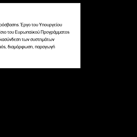
ρόσβασης. Έργο του Υπουργείου
σιο του Ευρωπαϊκού Προγράμματος
ι διασύνδεση των συστημάτων
σμός, διαμόρφωση, παραγωγή