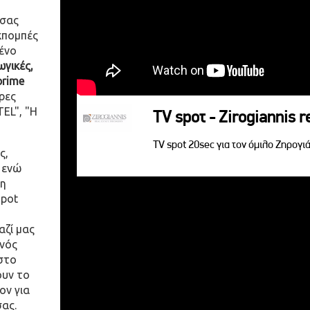
 σας
κπομπές
ένο
γικές,
prime
ρες
EL", "Η
TV spoτ - Zirogiannis r
TV spot 20sec για τον όμιλο Ζηρογιά
ς,
 ενώ
η
spot
αζί μας
ενός
στο
ουν το
ον για
σας.