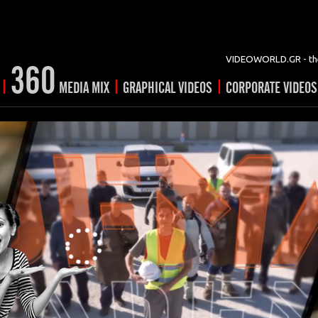
VIDEOWORLD.GR - the
360
|
|
|
MEDIA MIX
GRAPHICAL VIDEOS
CORPORATE VIDEOS
vertising
ising
ideo shorts
Prints
rtising
ng & mix
ial