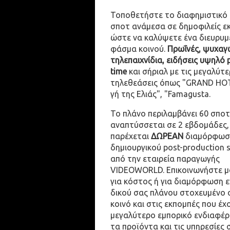
Τοποθετήστε το διαφημιστικό
σποτ ανάμεσα σε δημοφιλείς ε
ώστε να καλύψετε ένα διευρυμ
φάσμα κοινού.
Πρωΐνές, ψυχαγω
τηλεπαιχνίδια, ειδήσεις υψηλό 
time
και σήριαλ με τις μεγαλύτε
τηλεθεάσεις όπως "GRAND HOT
γή της Ελιάς", "Famagusta.
Το πλάνο περιλαμβάνει 60 σποτ
αναπτύσσεται σε 2 εβδομάδες,
παρέχεται
ΔΩΡΕΑΝ
διαμόρφωσ
δημιουργικού post-production 
από την εταιρεία παραγωγής
VIDEOWORLD. Επικοινωνήστε μ
για κόστος ή για διαμόρφωση 
δικού σας πλάνου στοχευμένο 
κοινό και στις εκπομπές που έχ
μεγαλύτερο εμπορικό ενδιαφέρ
τα προϊόντα και τις υπηρεσίες 