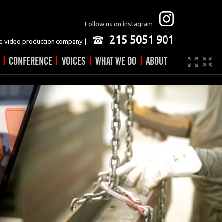
Follow us on instagram
215 5051 901
 video production company |
|
|
|
|
CONFERENCE
VOICES
WHAT WE DO
ABOUT
Company
JOBS
Video made easy
Contact