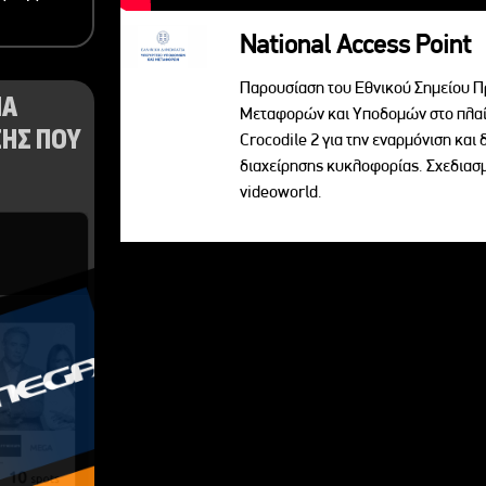
National Access Point
Παρουσίαση του Εθνικού Σημείου Π
ΝΑ
Μεταφορών και Υποδομών στο πλαί
ΗΣ ΠΟΥ
Crocodile 2 για την εναρμόνιση κα
διαχείρησης κυκλοφορίας. Σχεδια
videoworld.