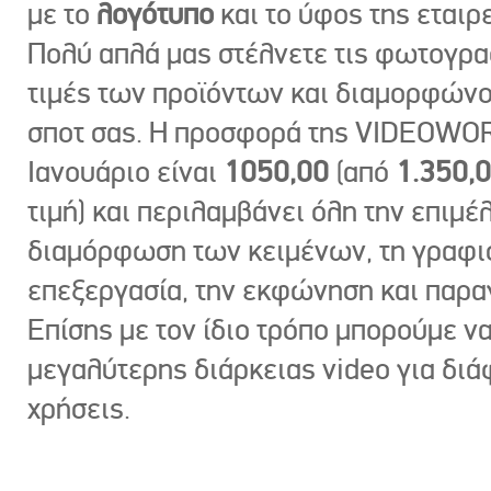
με το
λογότυπο
και το ύφος της εταιρε
Πολύ απλά μας στέλνετε τις φωτογραφ
τιμές των προϊόντων και διαμορφώνο
σποτ σας. Η προσφορά της VIDEOWOR
Ιανουάριο είναι
1050,00
(από
1.350,
τιμή) και περιλαμβάνει όλη την επιμέλ
διαμόρφωση των κειμένων, τη γραφι
επεξεργασία, την εκφώνηση και παρ
Επίσης με τον ίδιο τρόπο μπορούμε ν
μεγαλύτερης διάρκειας video για δι
χρήσεις.