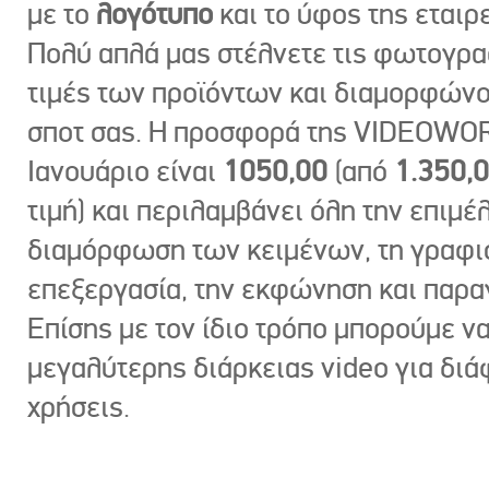
με το
λογότυπο
και το ύφος της εταιρε
Πολύ απλά μας στέλνετε τις φωτογραφ
τιμές των προϊόντων και διαμορφώνο
σποτ σας. Η προσφορά της VIDEOWOR
Ιανουάριο είναι
1050,00
(από
1.350,
τιμή) και περιλαμβάνει όλη την επιμέλ
διαμόρφωση των κειμένων, τη γραφι
επεξεργασία, την εκφώνηση και παρ
Επίσης με τον ίδιο τρόπο μπορούμε ν
μεγαλύτερης διάρκειας video για δι
χρήσεις.