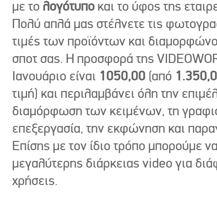
με το
λογότυπο
και το ύφος της εταιρε
Πολύ απλά μας στέλνετε τις φωτογραφ
τιμές των προϊόντων και διαμορφώνο
σποτ σας. Η προσφορά της VIDEOWOR
Ιανουάριο είναι
1050,00
(από
1.350,
τιμή) και περιλαμβάνει όλη την επιμέλ
διαμόρφωση των κειμένων, τη γραφι
επεξεργασία, την εκφώνηση και παρ
Επίσης με τον ίδιο τρόπο μπορούμε ν
μεγαλύτερης διάρκειας video για δι
χρήσεις.