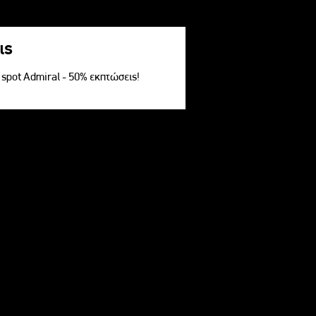
ις
V spot Admiral - 50% εκπτώσεις!