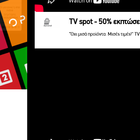
TV spot - 50% εκπτώσε
"Όχι μισά προϊόντα. Μισές τιμές!" T