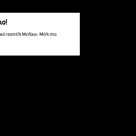
ιο!
ακό παστέλι Μελίχιο. Μέλι στα