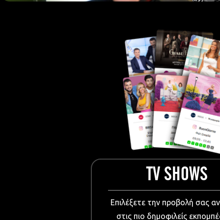
European Me
Documentary
Cartoons
3D world
Events & Conference
Dissemination material
Medical & Pharmaceutical
VIDEO Projections
Kids content
TV SHOWS
Επιλέξετε την προβολή σας α
στις πιο δημοφιλείς εκπομπέ