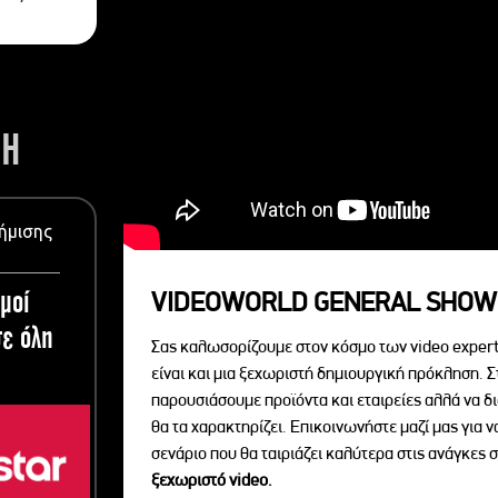
ΣΗ
ήμισης
μοί
VIDEOWORLD GENERAL SHOW
ε όλη
Σας καλωσορίζουμε στον κόσμο των video expert
είναι και μια ξεχωριστή δημιουργική πρόκληση. Σ
παρουσιάσουμε προϊόντα και εταιρείες αλλά να 
θα τα χαρακτηρίζει. Επικοινωνήστε μαζί μας για 
σενάριο που θα ταιριάζει καλύτερα στις ανάγκες σ
ξεχωριστό videο.