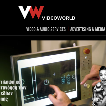
|
VIDEO & AUDIO SERVICES
ADVERTISING & MEDIA
RADIO
TV spots
ad
RADIO spots
TV
advert
Post production
v
Corporate videos
Social Media
Trailer & Σήματα εκπομπών
Creative 
Cultural videos
video applications for museums,
Outdoor adve
Media planni
archeological sites & exhibitions
Visual mater
Product presentations