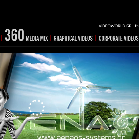
VIDEOWORLD.GR - the
360
|
|
|
MEDIA MIX
GRAPHICAL VIDEOS
CORPORATE VIDEOS
vertising
ising
ideo shorts
Prints
rtising
ng & mix
ial