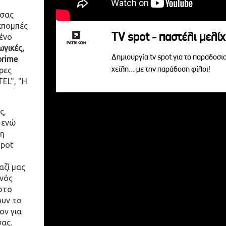
 σας
κπομπές
TV spot - παστέλι μελίχ
ένο
γικές,
Δημιουργία tv spot για το παραδοσι
prime
χείλη... με την παράδοση φίλοι!
ρες
EL", "Η
ς,
 ενώ
η
spot
αζί μας
ενός
στο
ουν το
ον για
σας.