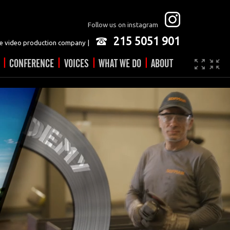
Follow us on instagram
215 5051 901
 video production company |
|
|
|
|
CONFERENCE
VOICES
WHAT WE DO
ABOUT
Company
JOBS
Video made easy
Contact