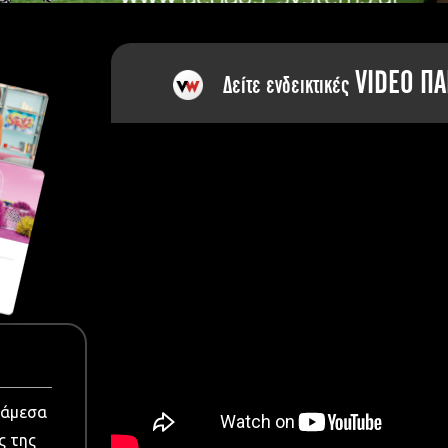
dia
VIDEO ΠΑ
Δείτε ενδεικτικές
νάμεσα
ς της