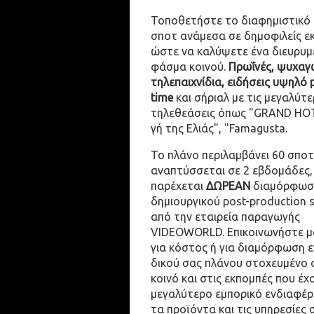
Τοποθετήστε το διαφημιστικό
σποτ ανάμεσα σε δημοφιλείς ε
ώστε να καλύψετε ένα διευρυμ
φάσμα κοινού.
Πρωΐνές, ψυχαγω
τηλεπαιχνίδια, ειδήσεις υψηλό 
time
και σήριαλ με τις μεγαλύτε
τηλεθεάσεις όπως "GRAND HOT
γή της Ελιάς", "Famagusta.
Το πλάνο περιλαμβάνει 60 σποτ
αναπτύσσεται σε 2 εβδομάδες,
παρέχεται
ΔΩΡΕΑΝ
διαμόρφωσ
δημιουργικού post-production 
από την εταιρεία παραγωγής
VIDEOWORLD. Επικοινωνήστε μ
για κόστος ή για διαμόρφωση 
δικού σας πλάνου στοχευμένο 
κοινό και στις εκπομπές που έχ
μεγαλύτερο εμπορικό ενδιαφέρ
τα προϊόντα και τις υπηρεσίες 