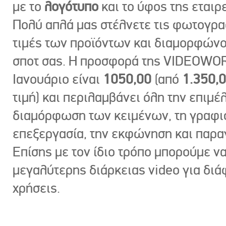
με το
λογότυπο
και το ύφος της εταιρε
Πολύ απλά μας στέλνετε τις φωτογραφ
τιμές των προϊόντων και διαμορφώνο
σποτ σας. Η προσφορά της VIDEOWOR
Ιανουάριο είναι
1050,00
(από
1.350,
τιμή) και περιλαμβάνει όλη την επιμέλ
διαμόρφωση των κειμένων, τη γραφι
επεξεργασία, την εκφώνηση και παρ
Επίσης με τον ίδιο τρόπο μπορούμε ν
μεγαλύτερης διάρκειας video για δι
χρήσεις.