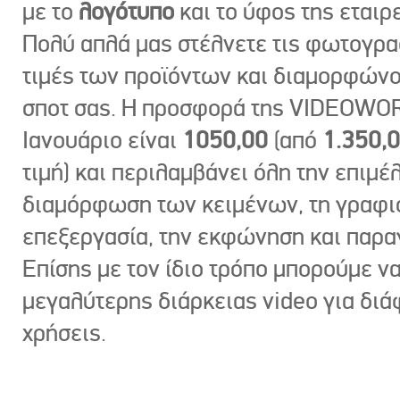
με το
λογότυπο
και το ύφος της εταιρε
Πολύ απλά μας στέλνετε τις φωτογραφ
τιμές των προϊόντων και διαμορφώνο
σποτ σας. Η προσφορά της VIDEOWOR
Ιανουάριο είναι
1050,00
(από
1.350,
τιμή) και περιλαμβάνει όλη την επιμέλ
διαμόρφωση των κειμένων, τη γραφι
επεξεργασία, την εκφώνηση και παρ
Επίσης με τον ίδιο τρόπο μπορούμε ν
μεγαλύτερης διάρκειας video για δι
χρήσεις.