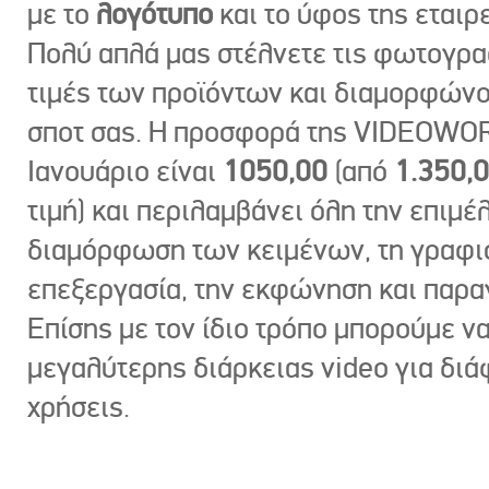
με το
λογότυπο
και το ύφος της εταιρε
Πολύ απλά μας στέλνετε τις φωτογραφ
τιμές των προϊόντων και διαμορφώνο
σποτ σας. Η προσφορά της VIDEOWOR
Ιανουάριο είναι
1050,00
(από
1.350,
τιμή) και περιλαμβάνει όλη την επιμέλ
διαμόρφωση των κειμένων, τη γραφι
επεξεργασία, την εκφώνηση και παρ
Επίσης με τον ίδιο τρόπο μπορούμε ν
μεγαλύτερης διάρκειας video για δι
χρήσεις.