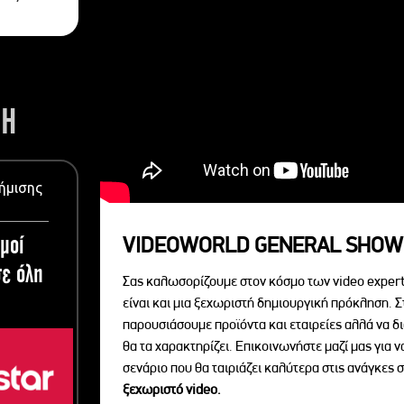
ΣΗ
ήμισης
μοί
VIDEOWORLD GENERAL SHOW
ε όλη
Σας καλωσορίζουμε στον κόσμο των video expert
είναι και μια ξεχωριστή δημιουργική πρόκληση. Σ
παρουσιάσουμε προϊόντα και εταιρείες αλλά να 
θα τα χαρακτηρίζει. Επικοινωνήστε μαζί μας για 
σενάριο που θα ταιριάζει καλύτερα στις ανάγκες σ
ξεχωριστό videο.