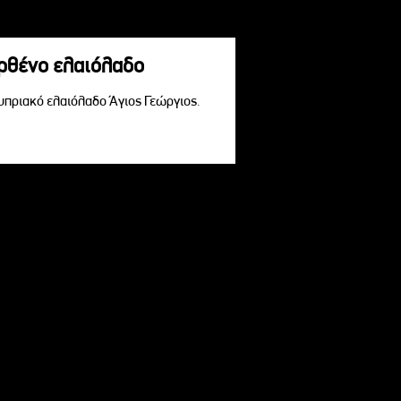
αρθένο ελαιόλαδο
Κυπριακό ελαιόλαδο Άγιος Γεώργιος.