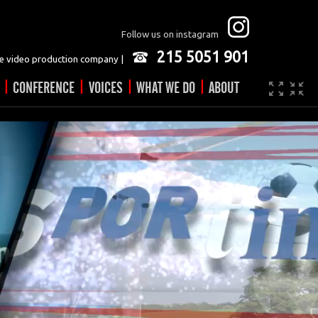
Follow us on instagram
215 5051 901
 video production company |
|
|
|
|
CONFERENCE
VOICES
WHAT WE DO
ABOUT
Company
JOBS
Video made easy
Contact