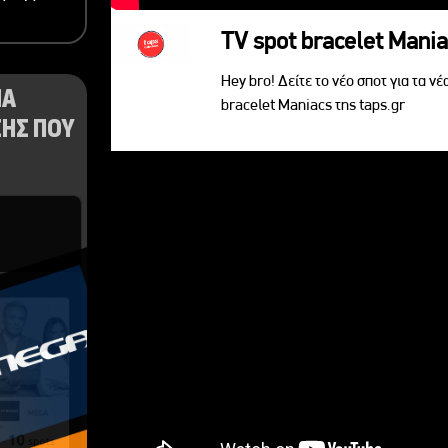
TV spot bracelet Mani
Hey bro! Δείτε το νέο σποτ για τα νέ
ΝΑ
bracelet Maniacs της taps.gr
ΗΣ ΠΟΥ