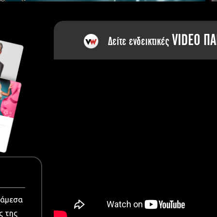
dia
VIDEO ΠΑ
Δείτε ενδεικτικές
νάμεσα
ς της