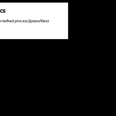
acs
α παιδικά pins και βραχιολάκια