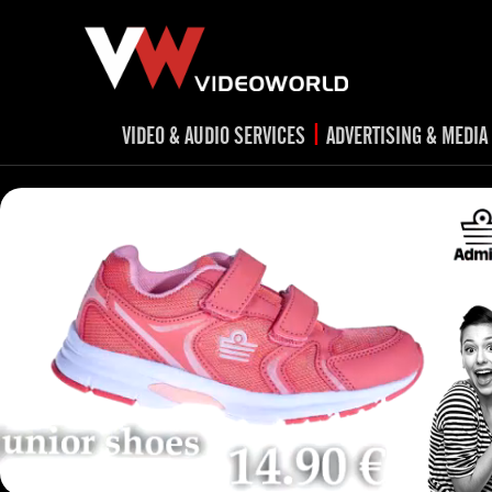
|
VIDEO & AUDIO SERVICES
ADVERTISING & MEDIA
RADIO
TV spots
ad
RADIO spots
TV
advert
Post production
v
Corporate videos
Social Media
Trailer & Σήματα εκπομπών
Creative 
Cultural videos
video applications for museums,
Outdoor adve
Media planni
archeological sites & exhibitions
Visual mater
Product presentations