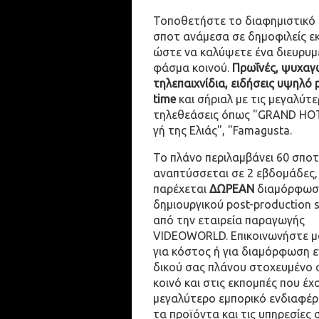
Τοποθετήστε το διαφημιστικό
σποτ ανάμεσα σε δημοφιλείς ε
ώστε να καλύψετε ένα διευρυμ
φάσμα κοινού.
Πρωΐνές, ψυχαγω
τηλεπαιχνίδια, ειδήσεις υψηλό 
time
και σήριαλ με τις μεγαλύτε
τηλεθεάσεις όπως "GRAND HOT
γή της Ελιάς", "Famagusta.
Το πλάνο περιλαμβάνει 60 σποτ
αναπτύσσεται σε 2 εβδομάδες,
παρέχεται
ΔΩΡΕΑΝ
διαμόρφωσ
δημιουργικού post-production 
από την εταιρεία παραγωγής
VIDEOWORLD. Επικοινωνήστε μ
για κόστος ή για διαμόρφωση 
δικού σας πλάνου στοχευμένο 
κοινό και στις εκπομπές που έχ
μεγαλύτερο εμπορικό ενδιαφέρ
τα προϊόντα και τις υπηρεσίες 