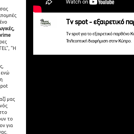
 σας
κπομπές
Tv spot - εξαιρετικό π
ένο
γικές,
Tv spot για το εξαιρετικό παρθένο 
prime
Τηλεοπτική διαφήμιση στην Κύπρο.
ρες
EL", "Η
ς,
 ενώ
η
spot
αζί μας
ενός
στο
ουν το
ον για
σας.