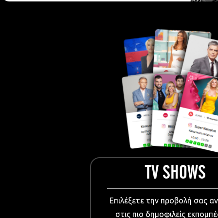
European Me
Documentary
Cartoons
3D world
Events & Conference
Dissemination material
Medical & Pharmaceutical
VIDEO Projections
Kids content
TV SHOWS
Επιλέξετε την προβολή σας α
στις πιο δημοφιλείς εκπομπέ