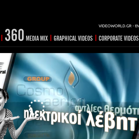
VIDEOWORLD.GR - the
360
|
|
|
MEDIA MIX
GRAPHICAL VIDEOS
CORPORATE VIDEOS
vertising
ising
ideo shorts
Prints
rtising
ng & mix
ial