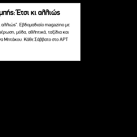
πής: Έτσι κι αλλιώς
ι αλλιώς". Εβδομαδιαίο magazino με
μέρωση, μόδα, αθλητικά, ταξίδια και
ίνα Μητάκου. Κάθε Σάββατο στο ΑΡΤ