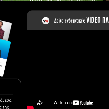
dia
VIDEO ΠΑ
Δείτε ενδεικτικές
νάμεσα
ς της