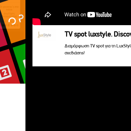
TV spot luxstyle. Disc
Διαμόρφωση TV spot για τη LuxSty
σχεδιάσης!