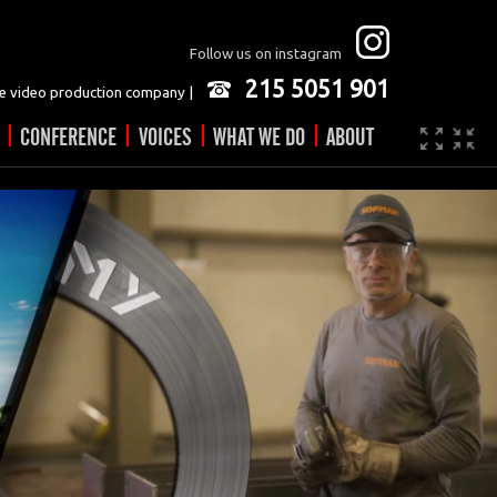
Follow us on instagram
215 5051 901
 video production company |
|
|
|
|
CONFERENCE
VOICES
WHAT WE DO
ABOUT
Company
JOBS
Video made easy
Contact