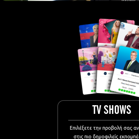
European Me
Documentary
Cartoons
3D world
Events & Conference
Dissemination material
Medical & Pharmaceutical
VIDEO Projections
Kids content
TV SHOWS
Επιλέξετε την προβολή σας α
στις πιο δημοφιλείς εκπομπέ