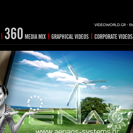
VIDEOWORLD.GR - the
360
|
|
|
MEDIA MIX
GRAPHICAL VIDEOS
CORPORATE VIDEOS
vertising
ising
ideo shorts
Prints
rtising
ng & mix
ial