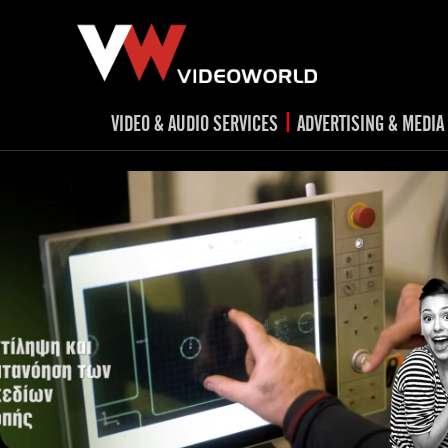
|
VIDEO & AUDIO SERVICES
ADVERTISING & MEDIA
RADIO
TV spots
ad
RADIO spots
TV
advert
Post production
v
Corporate videos
Social Media
Trailer & Σήματα εκπομπών
Creative 
Cultural videos
video applications for museums,
Outdoor adve
Media planni
archeological sites & exhibitions
Visual mater
Product presentations