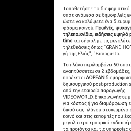
Τοποθετήστε το διαφημιστικό
σποτ ανάμεσα σε δημοφιλείς ε
ώστε να καλύψετε ένα διευρυμ
φάσμα κοινού.
Πρωΐνές, ψυχαγω
τηλεπαιχνίδια, ειδήσεις υψηλό 
time
και σήριαλ με τις μεγαλύτε
τηλεθεάσεις όπως "GRAND HOT
γή της Ελιάς", "Famagusta.
Το πλάνο περιλαμβάνει 60 σποτ
αναπτύσσεται σε 2 εβδομάδες,
παρέχεται
ΔΩΡΕΑΝ
διαμόρφωσ
δημιουργικού post-production 
από την εταιρεία παραγωγής
VIDEOWORLD. Επικοινωνήστε μ
για κόστος ή για διαμόρφωση 
δικού σας πλάνου στοχευμένο 
κοινό και στις εκπομπές που έχ
μεγαλύτερο εμπορικό ενδιαφέρ
τα προϊόντα και τις υπηρεσίες 