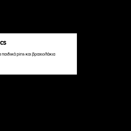
acs
α παιδικά pins και βραχιολάκια