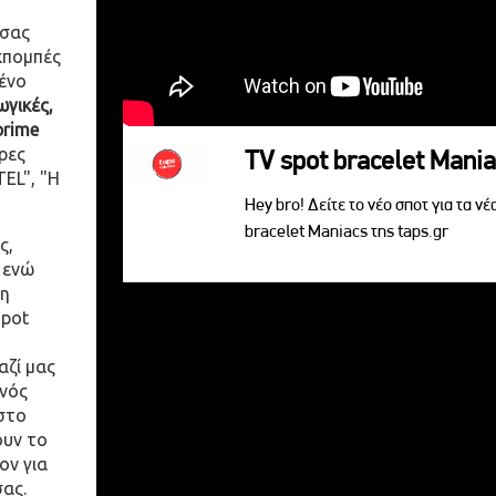
 σας
κπομπές
ένο
γικές,
prime
ρες
TV spot bracelet Mani
EL", "Η
Hey bro! Δείτε το νέο σποτ για τα νέ
bracelet Maniacs της taps.gr
ς,
 ενώ
η
spot
αζί μας
ενός
στο
ουν το
ον για
σας.