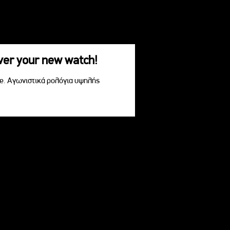
over your new watch!
le. Αγωνιστικά ρολόγια υψηλής