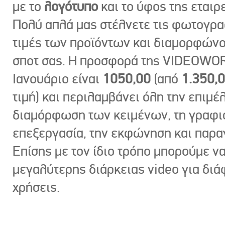
με το
λογότυπο
και το ύφος της εταιρε
Πολύ απλά μας στέλνετε τις φωτογραφ
τιμές των προϊόντων και διαμορφώνο
σποτ σας. Η προσφορά της VIDEOWOR
Ιανουάριο είναι
1050,00
(από
1.350,
τιμή) και περιλαμβάνει όλη την επιμέλ
διαμόρφωση των κειμένων, τη γραφι
επεξεργασία, την εκφώνηση και παρ
Επίσης με τον ίδιο τρόπο μπορούμε ν
μεγαλύτερης διάρκειας video για δι
χρήσεις.