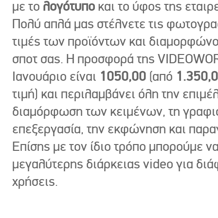
με το
λογότυπο
και το ύφος της εταιρε
Πολύ απλά μας στέλνετε τις φωτογραφ
τιμές των προϊόντων και διαμορφώνο
σποτ σας. Η προσφορά της VIDEOWOR
Ιανουάριο είναι
1050,00
(από
1.350,
τιμή) και περιλαμβάνει όλη την επιμέλ
διαμόρφωση των κειμένων, τη γραφι
επεξεργασία, την εκφώνηση και παρ
Επίσης με τον ίδιο τρόπο μπορούμε ν
μεγαλύτερης διάρκειας video για δι
χρήσεις.