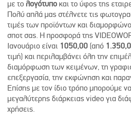
με το
λογότυπο
και το ύφος της εταιρε
Πολύ απλά μας στέλνετε τις φωτογραφ
τιμές των προϊόντων και διαμορφώνο
σποτ σας. Η προσφορά της VIDEOWOR
Ιανουάριο είναι
1050,00
(από
1.350,
τιμή) και περιλαμβάνει όλη την επιμέλ
διαμόρφωση των κειμένων, τη γραφι
επεξεργασία, την εκφώνηση και παρ
Επίσης με τον ίδιο τρόπο μπορούμε ν
μεγαλύτερης διάρκειας video για δι
χρήσεις.