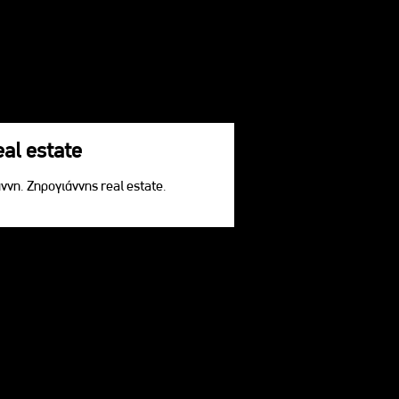
eal estate
ννη. Ζηρογιάννης real estate.