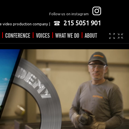
Follow us on instagram
215 5051 901
 video production company |
|
|
|
|
CONFERENCE
VOICES
WHAT WE DO
ABOUT
Company
JOBS
Video made easy
Contact