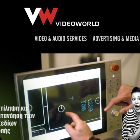
|
VIDEO & AUDIO SERVICES
ADVERTISING & MEDIA
RADIO
TV spots
ad
RADIO spots
TV
advert
Post production
v
Corporate videos
Social Media
Trailer & Σήματα εκπομπών
Creative 
Cultural videos
video applications for museums,
Outdoor adve
Media planni
archeological sites & exhibitions
Visual mater
Product presentations