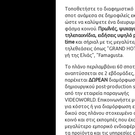
Τοποθετήστε το διαφημιστικό
σποτ ανάμεσα σε δημοφιλείς ε
ώστε να καλύψετε ένα διευρυμ
φάσμα κοινού.
Πρωΐνές, ψυχαγω
τηλεπαιχνίδια, ειδήσεις υψηλό 
time
και σήριαλ με τις μεγαλύτε
τηλεθεάσεις όπως "GRAND HOT
γή της Ελιάς", "Famagusta.
Το πλάνο περιλαμβάνει 60 σποτ
αναπτύσσεται σε 2 εβδομάδες,
παρέχεται
ΔΩΡΕΑΝ
διαμόρφωσ
δημιουργικού post-production 
από την εταιρεία παραγωγής
VIDEOWORLD. Επικοινωνήστε μ
για κόστος ή για διαμόρφωση 
δικού σας πλάνου στοχευμένο 
κοινό και στις εκπομπές που έχ
μεγαλύτερο εμπορικό ενδιαφέρ
τα προϊόντα και τις υπηρεσίες 