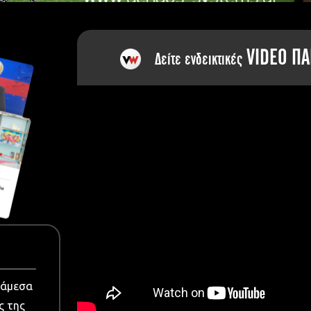
dia
VIDEO ΠΑ
Δείτε ενδεικτικές
νάμεσα
ς της