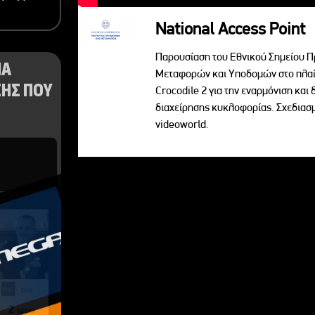
National Access Point
Παρουσίαση του Εθνικού Σημείου Π
ΝΑ
Μεταφορών και Υποδομών στο πλαί
ΗΣ ΠΟΥ
Crocodile 2 για την εναρμόνιση κα
διαχείρησης κυκλοφορίας. Σχεδια
videoworld.