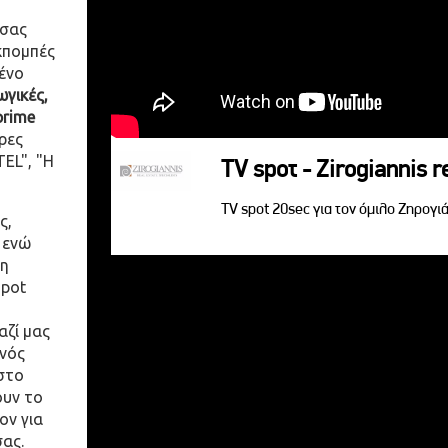
 σας
κπομπές
ένο
γικές,
prime
ρες
EL", "Η
TV spoτ - Zirogiannis r
TV spot 20sec για τον όμιλο Ζηρογιά
ς,
 ενώ
η
spot
αζί μας
ενός
στο
ουν το
ον για
σας.