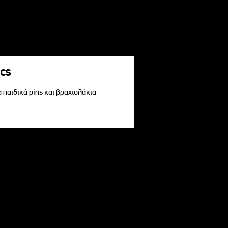
acs
α παιδικά pins και βραχιολάκια