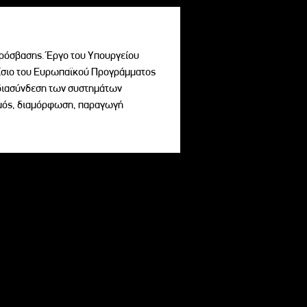
ρόσβασης. Έργο του Υπουργείου
σιο του Ευρωπαϊκού Προγράμματος
ι διασύνδεση των συστημάτων
σμός, διαμόρφωση, παραγωγή