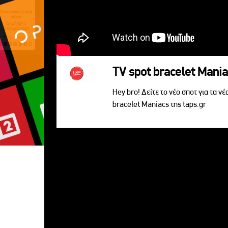
TV spot bracelet Mani
Hey bro! Δείτε το νέο σποτ για τα νέ
bracelet Maniacs της taps.gr