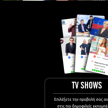
European Me
Documentary
Cartoons
3D world
Events & Conference
Dissemination material
Medical & Pharmaceutical
VIDEO Projections
Kids content
TV SHOWS
Επιλέξετε την προβολή σας α
στις πιο δημοφιλείς εκπομπέ