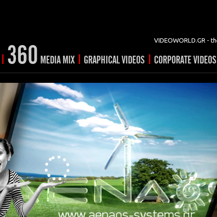
VIDEOWORLD.GR - the
360
|
|
|
MEDIA MIX
GRAPHICAL VIDEOS
CORPORATE VIDEOS
vertising
ising
ideo shorts
Prints
rtising
ng & mix
ial