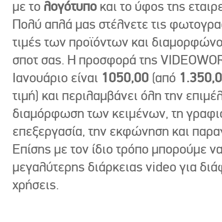
με το
λογότυπο
και το ύφος της εταιρε
Πολύ απλά μας στέλνετε τις φωτογραφ
τιμές των προϊόντων και διαμορφώνο
σποτ σας. Η προσφορά της VIDEOWOR
Ιανουάριο είναι
1050,00
(από
1.350,
τιμή) και περιλαμβάνει όλη την επιμέλ
διαμόρφωση των κειμένων, τη γραφι
επεξεργασία, την εκφώνηση και παρ
Επίσης με τον ίδιο τρόπο μπορούμε ν
μεγαλύτερης διάρκειας video για δι
χρήσεις.