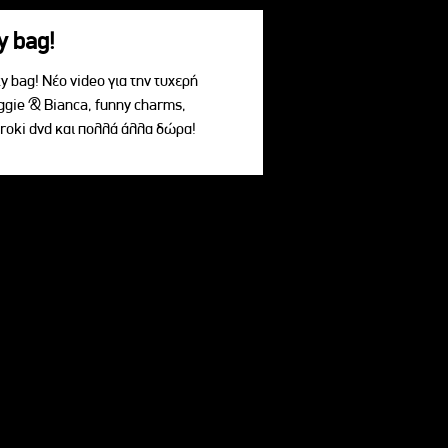
y bag!
 bag! Νέο video για την τυχερή
ggie & Bianca, funny charms,
roki dvd και πολλά άλλα δώρα!