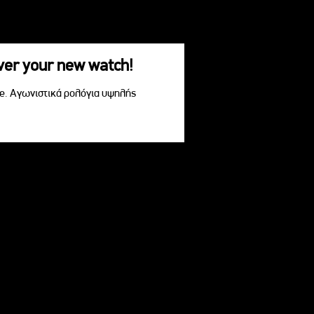
over your new watch!
le. Αγωνιστικά ρολόγια υψηλής