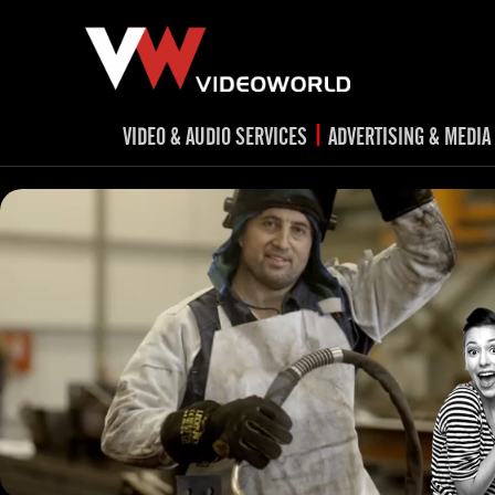
|
VIDEO & AUDIO SERVICES
ADVERTISING & MEDIA
RADIO
TV spots
ad
RADIO spots
TV
advert
Post production
v
Corporate videos
Social Media
Trailer & Σήματα εκπομπών
Creative 
Cultural videos
video applications for museums,
Outdoor adve
Media planni
archeological sites & exhibitions
Visual mater
Product presentations