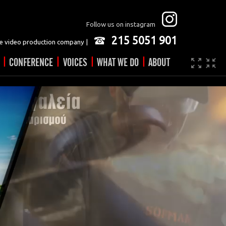
Follow us on instagram
215 5051 901
 video production company |
|
|
|
|
CONFERENCE
VOICES
WHAT WE DO
ABOUT
Company
JOBS
Video made easy
Contact