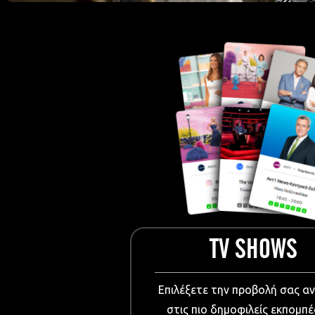
European Me
Documentary
Cartoons
3D world
Events & Conference
Dissemination material
Medical & Pharmaceutical
VIDEO Projections
Kids content
TV SHOWS
Επιλέξετε την προβολή σας α
στις πιο δημοφιλείς εκπομπέ