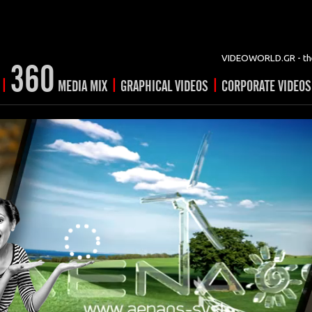
VIDEOWORLD.GR - the
360
|
|
|
MEDIA MIX
GRAPHICAL VIDEOS
CORPORATE VIDEOS
vertising
ising
ideo shorts
Prints
rtising
ng & mix
ial