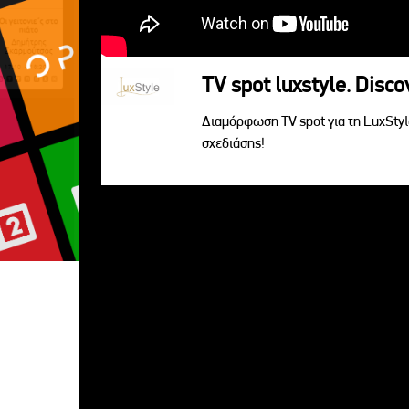
TV spot luxstyle. Disc
Διαμόρφωση TV spot για τη LuxSty
σχεδιάσης!