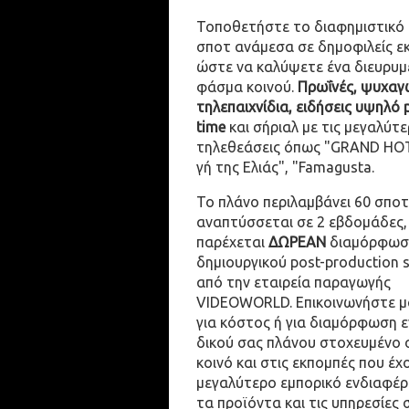
Τοποθετήστε το διαφημιστικό
σποτ ανάμεσα σε δημοφιλείς ε
ώστε να καλύψετε ένα διευρυμ
φάσμα κοινού.
Πρωΐνές, ψυχαγω
τηλεπαιχνίδια, ειδήσεις υψηλό 
time
και σήριαλ με τις μεγαλύτε
τηλεθεάσεις όπως "GRAND HOT
γή της Ελιάς", "Famagusta.
Το πλάνο περιλαμβάνει 60 σποτ
αναπτύσσεται σε 2 εβδομάδες,
παρέχεται
ΔΩΡΕΑΝ
διαμόρφωσ
δημιουργικού post-production 
από την εταιρεία παραγωγής
VIDEOWORLD. Επικοινωνήστε μ
για κόστος ή για διαμόρφωση 
δικού σας πλάνου στοχευμένο 
κοινό και στις εκπομπές που έχ
μεγαλύτερο εμπορικό ενδιαφέρ
τα προϊόντα και τις υπηρεσίες 