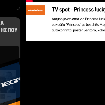
TV spot - Princess luck
Διαμόρφωση σποτ για Princess lucky
ΝΑ
σακούλα "Princess" με best hits Ma
ΗΣ ΠΟΥ
αυτoκόλλητα, poster Santoro, koko