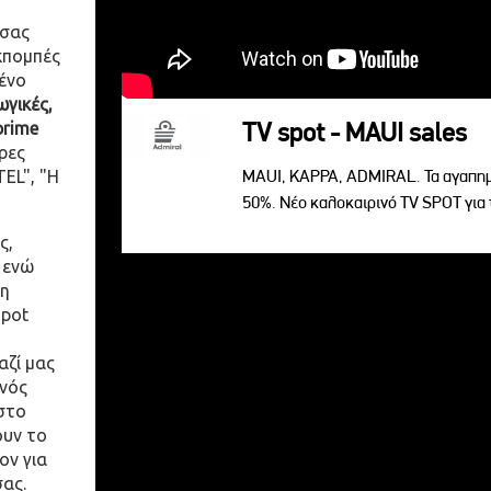
 σας
κπομπές
ένο
γικές,
prime
TV spot - MAUI sales
ρες
EL", "Η
MAUI, KAPPA, ADMIRAL. Τα αγαπημ
50%. Νέο καλοκαιρινό TV SPOT για 
ς,
 ενώ
η
spot
αζί μας
ενός
στο
ουν το
ον για
σας.