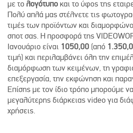
με το
λογότυπο
και το ύφος της εταιρε
Πολύ απλά μας στέλνετε τις φωτογραφ
τιμές των προϊόντων και διαμορφώνο
σποτ σας. Η προσφορά της VIDEOWOR
Ιανουάριο είναι
1050,00
(από
1.350,
τιμή) και περιλαμβάνει όλη την επιμέλ
διαμόρφωση των κειμένων, τη γραφι
επεξεργασία, την εκφώνηση και παρ
Επίσης με τον ίδιο τρόπο μπορούμε ν
μεγαλύτερης διάρκειας video για δι
χρήσεις.