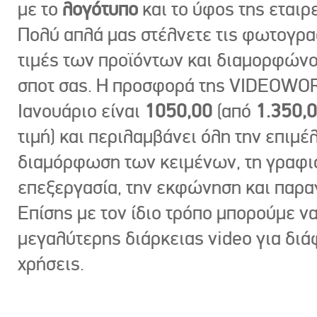
με το
λογότυπο
και το ύφος της εταιρε
Πολύ απλά μας στέλνετε τις φωτογραφ
τιμές των προϊόντων και διαμορφώνο
σποτ σας. Η προσφορά της VIDEOWOR
Ιανουάριο είναι
1050,00
(από
1.350,
τιμή) και περιλαμβάνει όλη την επιμέλ
διαμόρφωση των κειμένων, τη γραφι
επεξεργασία, την εκφώνηση και παρ
Επίσης με τον ίδιο τρόπο μπορούμε ν
μεγαλύτερης διάρκειας video για δι
χρήσεις.