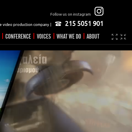
Follow us on instagram
215 5051 901
 video production company |
|
|
|
|
CONFERENCE
VOICES
WHAT WE DO
ABOUT
Company
JOBS
Video made easy
Contact