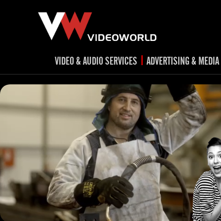
|
VIDEO & AUDIO SERVICES
ADVERTISING & MEDIA
RADIO
TV spots
ad
RADIO spots
TV
advert
Post production
v
Corporate videos
Social Media
Trailer & Σήματα εκπομπών
Creative 
Cultural videos
video applications for museums,
Outdoor adve
Media planni
archeological sites & exhibitions
Visual mater
Product presentations