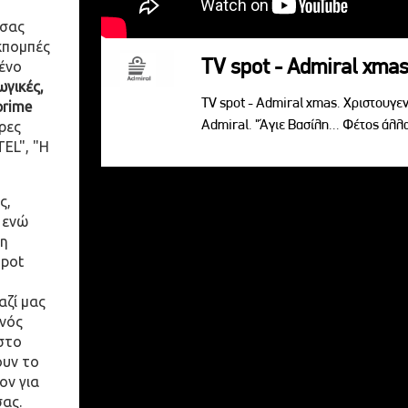
 σας
κπομπές
TV spot - Admiral xma
ένο
γικές,
TV spot - Admiral xmas. Χριστουγενν
prime
Admiral. "Άγιε Βασίλη... Φέτος άλλ
ρες
EL", "Η
ς,
 ενώ
η
spot
αζί μας
ενός
στο
ουν το
ον για
σας.