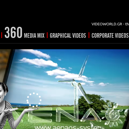
VIDEOWORLD.GR - the
360
|
|
|
MEDIA MIX
GRAPHICAL VIDEOS
CORPORATE VIDEOS
vertising
ising
ideo shorts
Prints
rtising
ng & mix
ial