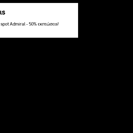
ις
V spot Admiral - 50% εκπτώσεις!