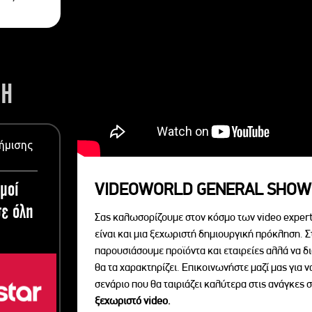
ΣΗ
ήμισης
μοί
VIDEOWORLD GENERAL SHOW
ε όλη
Σας καλωσορίζουμε στον κόσμο των video expert
είναι και μια ξεχωριστή δημιουργική πρόκληση. Σ
παρουσιάσουμε προϊόντα και εταιρείες αλλά να 
θα τα χαρακτηρίζει. Επικοινωνήστε μαζί μας για 
σενάριο που θα ταιριάζει καλύτερα στις ανάγκες σ
ξεχωριστό videο.