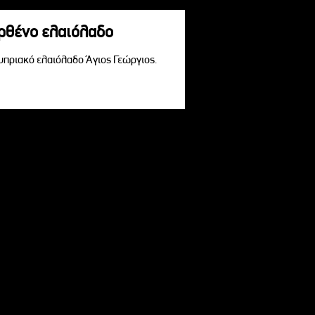
αρθένο ελαιόλαδο
Κυπριακό ελαιόλαδο Άγιος Γεώργιος.