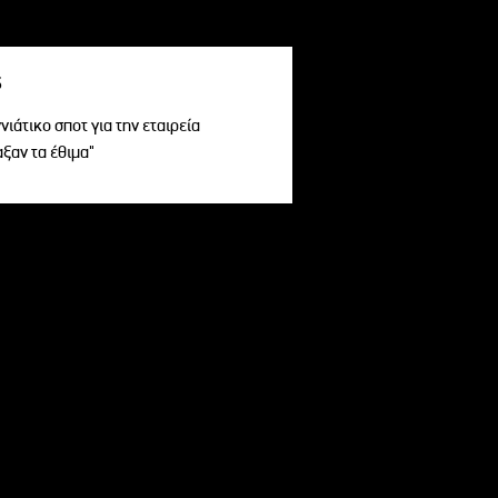
s
ιάτικο σποτ για την εταιρεία
αξαν τα έθιμα"