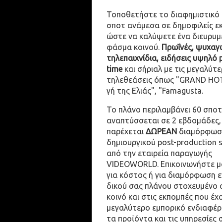
Τοποθετήστε το διαφημιστικό
σποτ ανάμεσα σε δημοφιλείς ε
ώστε να καλύψετε ένα διευρυμ
φάσμα κοινού.
Πρωΐνές, ψυχαγω
τηλεπαιχνίδια, ειδήσεις υψηλό 
time
και σήριαλ με τις μεγαλύτε
τηλεθεάσεις όπως "GRAND HOT
γή της Ελιάς", "Famagusta.
Το πλάνο περιλαμβάνει 60 σποτ
αναπτύσσεται σε 2 εβδομάδες,
παρέχεται
ΔΩΡΕΑΝ
διαμόρφωσ
δημιουργικού post-production 
από την εταιρεία παραγωγής
VIDEOWORLD. Επικοινωνήστε μ
για κόστος ή για διαμόρφωση 
δικού σας πλάνου στοχευμένο 
κοινό και στις εκπομπές που έχ
μεγαλύτερο εμπορικό ενδιαφέρ
τα προϊόντα και τις υπηρεσίες 