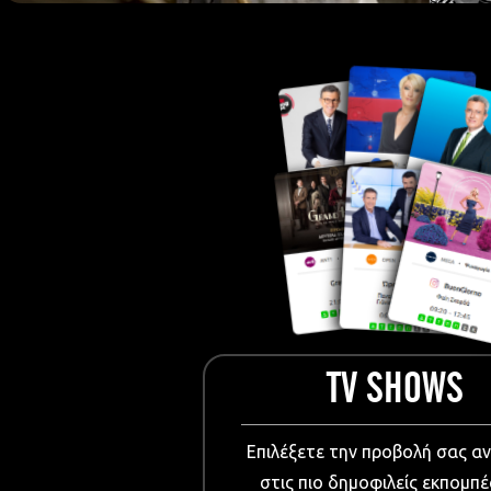
European Me
Documentary
Cartoons
3D world
Events & Conference
Dissemination material
Medical & Pharmaceutical
VIDEO Projections
Kids content
TV SHOWS
Επιλέξετε την προβολή σας α
στις πιο δημοφιλείς εκπομπέ