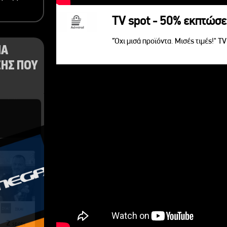
TV spot - 50% εκπτώσε
"Όχι μισά προϊόντα. Μισές τιμές!" T
ΝΑ
ΗΣ ΠΟΥ