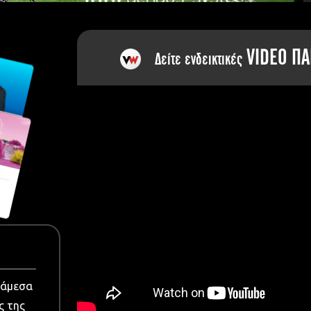
dia
VIDEO ΠΑ
Δείτε ενδεικτικές
νάμεσα
ς της