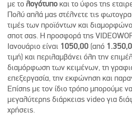
με το
λογότυπο
και το ύφος της εταιρε
Πολύ απλά μας στέλνετε τις φωτογραφ
τιμές των προϊόντων και διαμορφώνο
σποτ σας. Η προσφορά της VIDEOWOR
Ιανουάριο είναι
1050,00
(από
1.350,
τιμή) και περιλαμβάνει όλη την επιμέλ
διαμόρφωση των κειμένων, τη γραφι
επεξεργασία, την εκφώνηση και παρ
Επίσης με τον ίδιο τρόπο μπορούμε ν
μεγαλύτερης διάρκειας video για δι
χρήσεις.