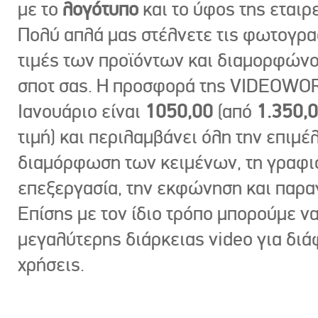
με το
λογότυπο
και το ύφος της εταιρε
Πολύ απλά μας στέλνετε τις φωτογραφ
τιμές των προϊόντων και διαμορφώνο
σποτ σας. Η προσφορά της VIDEOWOR
Ιανουάριο είναι
1050,00
(από
1.350,
τιμή) και περιλαμβάνει όλη την επιμέλ
διαμόρφωση των κειμένων, τη γραφι
επεξεργασία, την εκφώνηση και παρ
Επίσης με τον ίδιο τρόπο μπορούμε ν
μεγαλύτερης διάρκειας video για δι
χρήσεις.